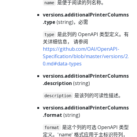
是便于阅读的列名称。
name
versions.additionalPrinterColumns
.type
(string)，必需
是此列的 OpenAPI 类型定义。有
type
关详细信息， 请参阅
https://github.com/OAI/OpenAPI-
Specification/blob/master/versions/2.
0.md#data-types
versions.additionalPrinterColumns
.description
(string)
是该列的可读性描述。
description
versions.additionalPrinterColumns
.format
(string)
是这个列的可选 OpenAPI 类型
format
定义。'name' 格式应用于主标识符列，