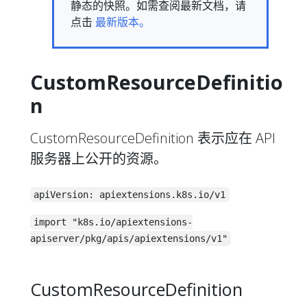
静态的快照。如需查阅最新文档，请
点击
最新版本。
CustomResourceDefinitio
n
CustomResourceDefinition 表示应在 API
服务器上公开的资源。
apiVersion: apiextensions.k8s.io/v1
import "k8s.io/apiextensions-
apiserver/pkg/apis/apiextensions/v1"
CustomResourceDefinition