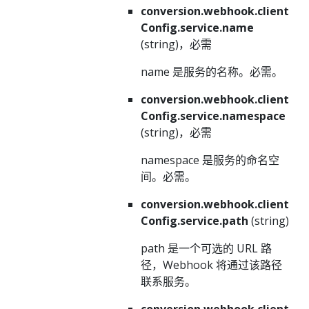
conversion.webhook.client
Config.service.name
(string)，必需
name 是服务的名称。必需。
conversion.webhook.client
Config.service.namespace
(string)，必需
namespace 是服务的命名空
间。必需。
conversion.webhook.client
Config.service.path
(string)
path 是一个可选的 URL 路
径，Webhook 将通过该路径
联系服务。
conversion.webhook.client