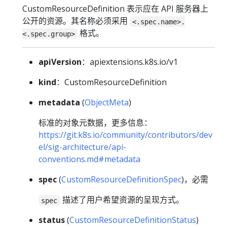
CustomResourceDefinition 表示应在 API 服务器上
公开的资源。其名称必须采用
<.spec.name>.
格式。
<.spec.group>
apiVersion
：apiextensions.k8s.io/v1
kind
：CustomResourceDefinition
metadata
(
ObjectMeta
)
标准的对象元数据，更多信息：
https://git.k8s.io/community/contributors/dev
el/sig-architecture/api-
conventions.md#metadata
spec
(
CustomResourceDefinitionSpec
)，必需
描述了用户希望资源的呈现方式。
spec
status
(
CustomResourceDefinitionStatus
)