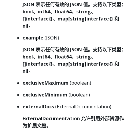
JSON 表示任何有效的 JSON 值。支持以下类型：
bool、int64、float64、string、
[]interface{}、map[string]interface{} 和
nil。
example
(JSON)
JSON 表示任何有效的 JSON 值。支持以下类型：
bool、int64、float64、string、
[]interface{}、map[string]interface{} 和
nil。
exclusiveMaximum
(boolean)
exclusiveMinimum
(boolean)
externalDocs
(ExternalDocumentation)
ExternalDocumentation 允许引用外部资源作
为扩展文档。