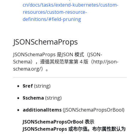
cn/docs/tasks/extend-kubernetes/custom-
resources/custom-resource-
definitions/#field-pruning
JSONSchemaProps
JSONSchemaProps 是JSON 模式（JSON-
Schema），遵循其规范草案第 4 版（http://json-
schema.org/）。
$ref
(string)
$schema
(string)
additionalItems
(JSONSchemaPropsOrBool)
JSONSchemaPropsOrBool 表示
JSONSchemaProps 或布尔值。布尔属性默认为