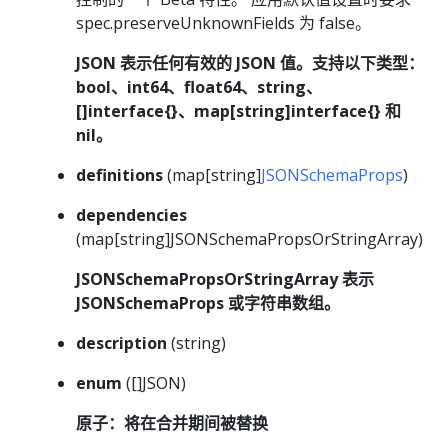
spec.preserveUnknownFields 为 false。
JSON 表示任何有效的 JSON 值。支持以下类型：
bool、int64、float64、string、
[]interface{}、map[string]interface{} 和
nil。
definitions
(map[string]
JSONSchemaProps
)
dependencies
(map[string]JSONSchemaPropsOrStringArray)
JSONSchemaPropsOrStringArray 表示
JSONSchemaProps 或字符串数组。
description
(string)
enum
([]JSON)
原子：将在合并期间被替换