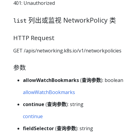
401: Unauthorized
列出或监视 NetworkPolicy 类
list
HTTP Request
GET /apis/networking.k8s.io/v1/networkpolicies
参数
allowWatchBookmarks
(
查询参数
): boolean
allowWatchBookmarks
continue
(
查询参数
): string
continue
fieldSelector
(
查询参数
): string