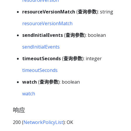
resourceVersionMatch
(
查询参数
): string
resourceVersionMatch
sendInitialEvents
(
查询参数
): boolean
sendInitialEvents
timeoutSeconds
(
查询参数
): integer
timeoutSeconds
watch
(
查询参数
): boolean
watch
响应
200 (
NetworkPolicyList
): OK