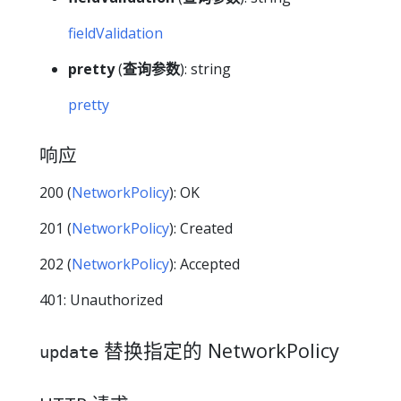
fieldValidation
pretty
(
查询参数
): string
pretty
响应
200 (
NetworkPolicy
): OK
201 (
NetworkPolicy
): Created
202 (
NetworkPolicy
): Accepted
401: Unauthorized
替换指定的 NetworkPolicy
update