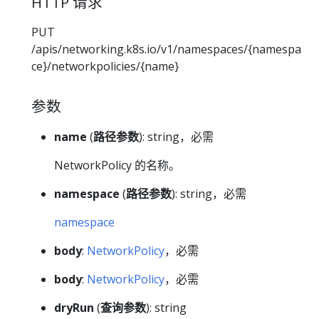
HTTP 请求
PUT
/apis/networking.k8s.io/v1/namespaces/{namespa
ce}/networkpolicies/{name}
参数
name
(
路径参数
): string，必需
NetworkPolicy 的名称。
namespace
(
路径参数
): string，必需
namespace
body
:
NetworkPolicy
，必需
body
:
NetworkPolicy
，必需
dryRun
(
查询参数
): string