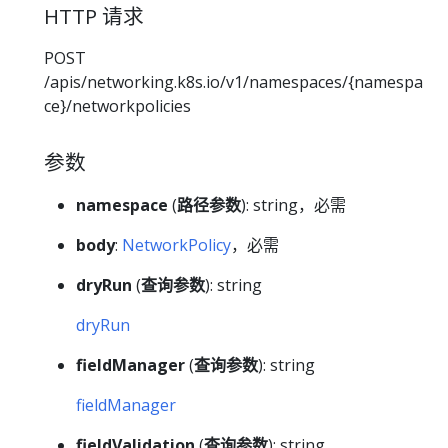
HTTP 请求
POST
/apis/networking.k8s.io/v1/namespaces/{namespa
ce}/networkpolicies
参数
namespace
(
路径参数
): string，必需
body
:
NetworkPolicy
，必需
dryRun
(
查询参数
): string
dryRun
fieldManager
(
查询参数
): string
fieldManager
fieldValidation
(
查询参数
): string