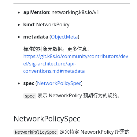
apiVersion
: networking.k8s.io/v1
kind
: NetworkPolicy
metadata
(
ObjectMeta
)
标准的对象元数据。更多信息：
https://git.k8s.io/community/contributors/dev
el/sig-architecture/api-
conventions.md#metadata
spec
(
NetworkPolicySpec
)
表示 NetworkPolicy 预期行为的规约。
spec
NetworkPolicySpec
定义特定 NetworkPolicy 所需的
NetworkPolicySpec