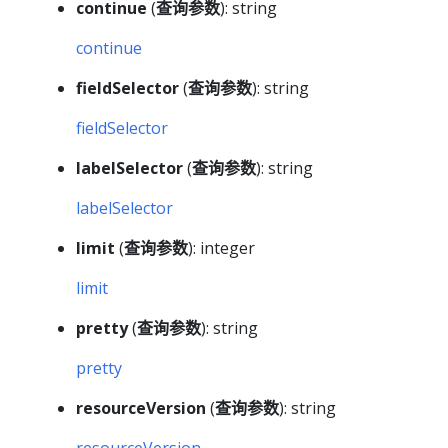
continue
(
查询参数
): string
continue
fieldSelector
(
查询参数
): string
fieldSelector
labelSelector
(
查询参数
): string
labelSelector
limit
(
查询参数
): integer
limit
pretty
(
查询参数
): string
pretty
resourceVersion
(
查询参数
): string
resourceVersion