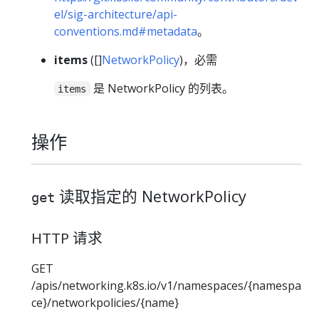
el/sig-architecture/api-
conventions.md#metadata
。
items
([]
NetworkPolicy
)，必需
是 NetworkPolicy 的列表。
items
操作
读取指定的 NetworkPolicy
get
HTTP 请求
GET
/apis/networking.k8s.io/v1/namespaces/{namespa
ce}/networkpolicies/{name}