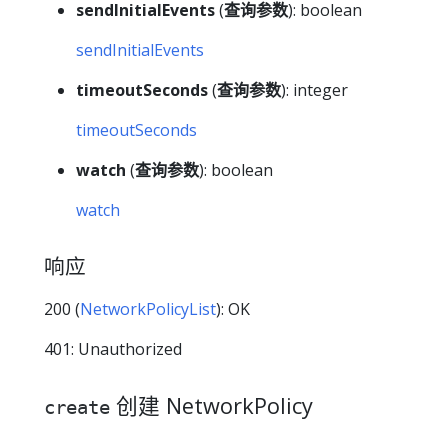
sendInitialEvents
(
查询参数
): boolean
sendInitialEvents
timeoutSeconds
(
查询参数
): integer
timeoutSeconds
watch
(
查询参数
): boolean
watch
响应
200 (
NetworkPolicyList
): OK
401: Unauthorized
创建 NetworkPolicy
create