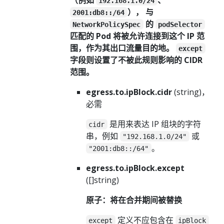
192.168.1.0/24
）， 与
2001:db8::/64
的
NetworkPolicySpec
podSelector
匹配的 Pod 将被允许连接到这个 IP 范
围，作为其出口流量目的地。
except
字段则设置了不被此规则影响的 CIDR
范围。
egress.to.ipBlock.cidr
(string)，
必需
是用来表达 IP 组块的字符
cidr
串，例如
或
"192.168.1.0/24"
。
"2001:db8::/64"
egress.to.ipBlock.except
([]string)
原子：将在合并期间被替换
定义不应包含在
except
ipBlock