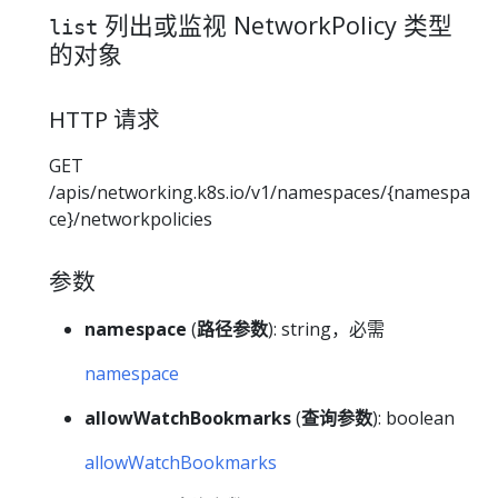
列出或监视 NetworkPolicy 类型
list
的对象
HTTP 请求
GET
/apis/networking.k8s.io/v1/namespaces/{namespa
ce}/networkpolicies
参数
namespace
(
路径参数
): string，必需
namespace
allowWatchBookmarks
(
查询参数
): boolean
allowWatchBookmarks