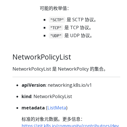
可能的枚举值：
是 SCTP 协议。
"SCTP"
是 TCP 协议。
"TCP"
是 UDP 协议。
"UDP"
NetworkPolicyList
NetworkPolicyList 是 NetworkPolicy 的集合。
apiVersion
: networking.k8s.io/v1
kind
: NetworkPolicyList
metadata
(
ListMeta
)
标准的对象元数据。更多信息：
https://git.k8s.io/community/contributors/dev