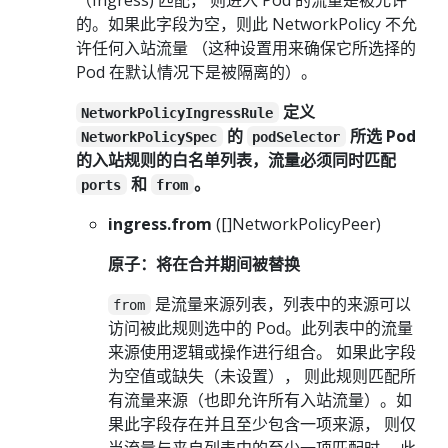
的。如果此字段为空，则此 NetworkPolicy 不允
许任何入站流量 （这种设置用来确保它所选择的
Pod 在默认情况下是被隔离的）。
定义
NetworkPolicyIngressRule
的
所选 Pod
NetworkPolicySpec
podSelector
的入站规则的白名单列表，流量必须同时匹配
和
。
ports
from
ingress.from
([]NetworkPolicyPeer)
原子：将在合并期间被替换
是流量来源列表，列表中的来源可以
from
访问被此规则选中的 Pod。此列表中的流量
来源使用逻辑或操作进行组合。 如果此字段
为空值或缺失（未设置）， 则此规则匹配所
有流量来源（也即允许所有入站流量）。如
果此字段存在并且至少包含一项来源， 则仅
当流量与来自列表中的至少一项匹配时， 此