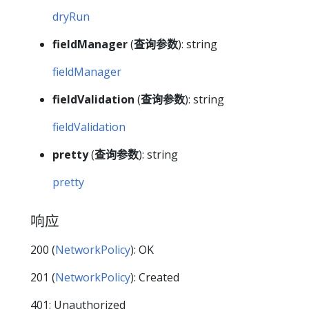
dryRun
fieldManager
(
查询参数
): string
fieldManager
fieldValidation
(
查询参数
): string
fieldValidation
pretty
(
查询参数
): string
pretty
响应
200 (
NetworkPolicy
): OK
201 (
NetworkPolicy
): Created
401: Unauthorized