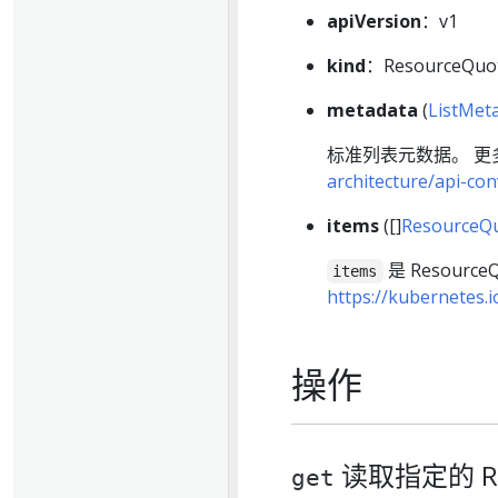
apiVersion
：v1
kind
：ResourceQuot
metadata
(
ListMet
标准列表元数据。 
architecture/api-co
items
([]
ResourceQ
是 Resour
items
https://kubernetes.
操作
读取指定的 Res
get