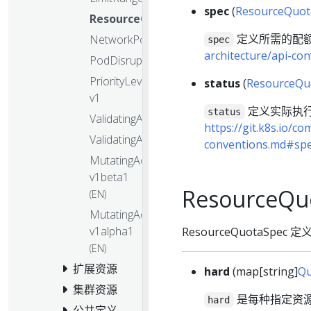
spec
(
ResourceQuot
ResourceQuota
定义所需的配
NetworkPolicy
spec
architecture/api-co
PodDisruptionBudget
PriorityLevelConfiguration
status
(
ResourceQu
v1
定义实际执
status
ValidatingAdmissionPolicy
https://git.k8s.io/c
ValidatingAdmissionPolicyBinding
conventions.md#spe
MutatingAdmissionPolicy
v1beta1
ResourceQu
(EN)
MutatingAdmissionPolicyBinding
v1alpha1
ResourceQuotaSpe
(EN)
扩展资源
hard
(map[string]
Qu
集群资源
是每种指定资源
hard
公共定义