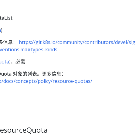
aList
a
)
更多信息：
https://git.k8s.io/community/contributors/devel/sig
nventions.md#types-kinds
uota
)，必需
ceQuota 对象的列表。更多信息：
io/docs/concepts/policy/resource-quotas/
ourceQuota