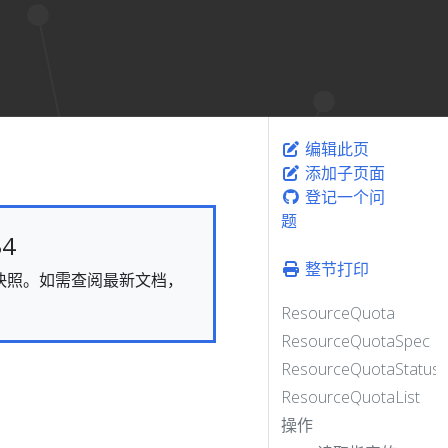
编辑此页
添加子页面
登记一个问
题
4
整节打印
态的快照。如需查阅最新文档，
ResourceQuota
ResourceQuotaSpec
ResourceQuotaStatus
ResourceQuotaList
操作