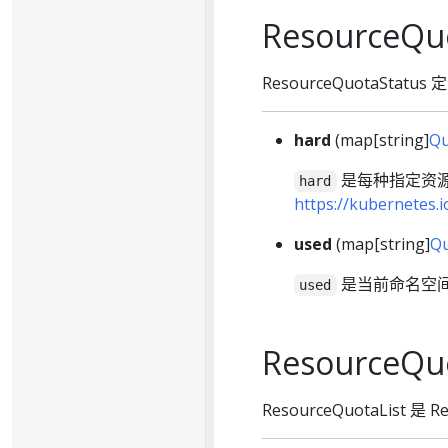
ResourceQu
ResourceQuotaSta
hard
(map[string]
Qu
是每种指定资源
hard
https://kubernetes.
used
(map[string]
Qu
是当前命名空
used
ResourceQuo
ResourceQuotaList 是 