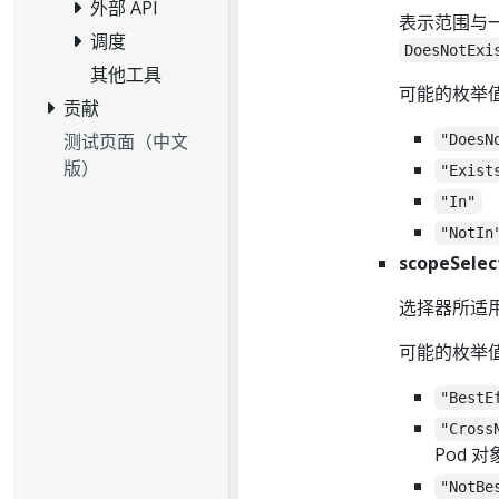
外部 API
表示范围与
调度
DoesNotExi
其他工具
可能的枚举
贡献
测试页面（中文
"DoesN
版）
"Exist
"In"
"NotIn
scopeSele
选择器所适
可能的枚举
"BestE
"Cross
Pod 对
"NotBe