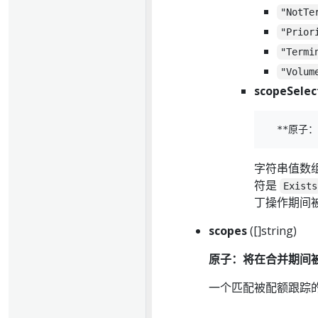
"NotTe
"Prior
"Termi
"Volum
scopeSelec
字符串值数
符是
Exists
丁操作期间
scopes
([]string)
原子：将在合并期间
一个匹配被配额跟踪