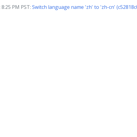
 8:25 PM PST:
Switch language name 'zh' to 'zh-cn' (c52818c
© 2026 The Kubernetes 作者 | 文档发布基于
CC BY 4.0
授权许可