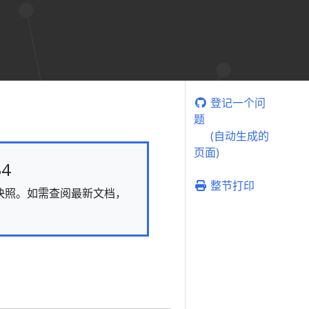
登记一个问
题
(自动生成的
页面)
4
整节打印
态的快照。如需查阅最新文档，