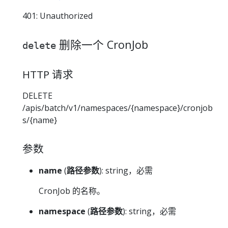
401: Unauthorized
删除一个 CronJob
delete
HTTP 请求
DELETE
/apis/batch/v1/namespaces/{namespace}/cronjob
s/{name}
参数
name
(
路径参数
): string，必需
CronJob 的名称。
namespace
(
路径参数
): string，必需