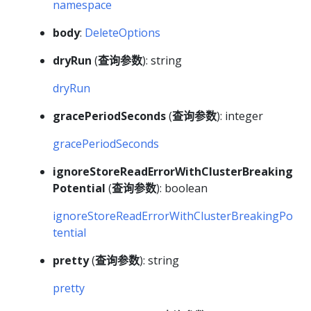
namespace
body
:
DeleteOptions
dryRun
(
查询参数
): string
dryRun
gracePeriodSeconds
(
查询参数
): integer
gracePeriodSeconds
ignoreStoreReadErrorWithClusterBreaking
Potential
(
查询参数
): boolean
ignoreStoreReadErrorWithClusterBreakingPo
tential
pretty
(
查询参数
): string
pretty