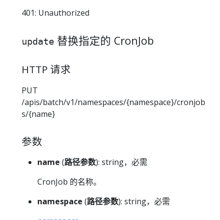
401: Unauthorized
替换指定的 CronJob
update
HTTP 请求
PUT
/apis/batch/v1/namespaces/{namespace}/cronjob
s/{name}
参数
name
(
路径参数
): string，必需
CronJob 的名称。
namespace
(
路径参数
): string，必需