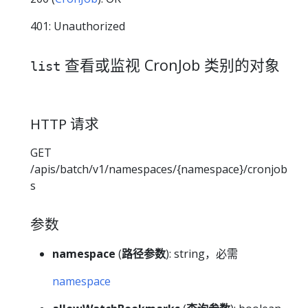
401: Unauthorized
查看或监视 CronJob 类别的对象
list
HTTP 请求
GET
/apis/batch/v1/namespaces/{namespace}/cronjob
s
参数
namespace
(
路径参数
): string，必需
namespace