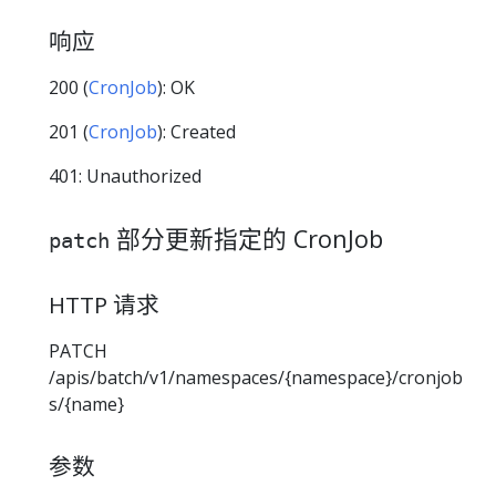
响应
200 (
CronJob
): OK
201 (
CronJob
): Created
401: Unauthorized
部分更新指定的 CronJob
patch
HTTP 请求
PATCH
/apis/batch/v1/namespaces/{namespace}/cronjob
s/{name}
参数