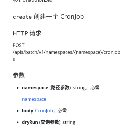
创建一个 CronJob
create
HTTP 请求
POST
/apis/batch/v1/namespaces/{namespace}/cronjob
s
参数
namespace
(
路径参数
): string，必需
namespace
body
:
CronJob
，必需
dryRun
(
查询参数
): string