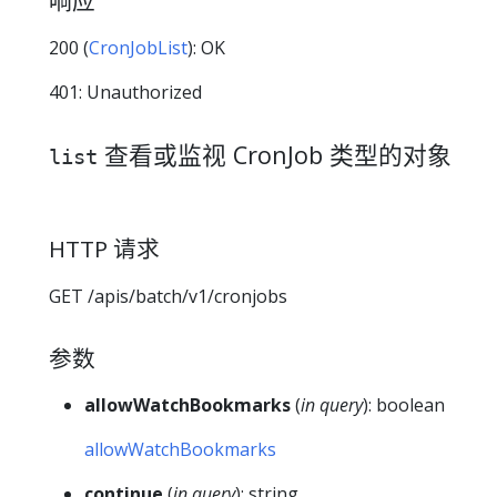
响应
200 (
CronJobList
): OK
401: Unauthorized
查看或监视 CronJob 类型的对象
list
HTTP 请求
GET /apis/batch/v1/cronjobs
参数
allowWatchBookmarks
(
in query
): boolean
allowWatchBookmarks
continue
(
in query
): string