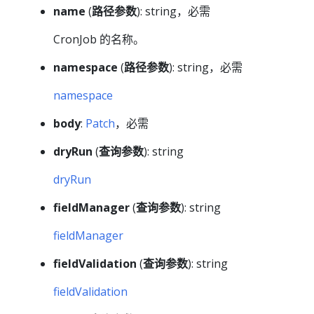
name
(
路径参数
): string，必需
CronJob 的名称。
namespace
(
路径参数
): string，必需
namespace
body
:
Patch
，必需
dryRun
(
查询参数
): string
dryRun
fieldManager
(
查询参数
): string
fieldManager
fieldValidation
(
查询参数
): string
fieldValidation