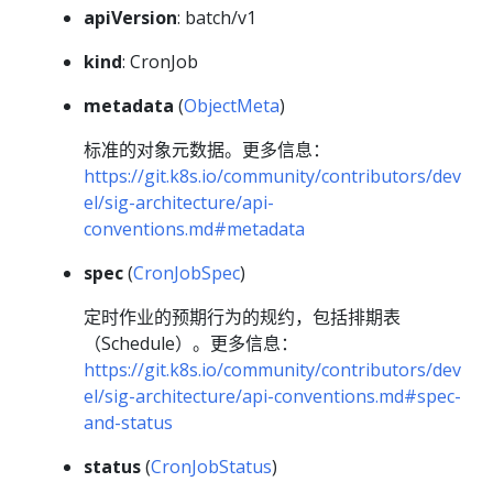
apiVersion
: batch/v1
kind
: CronJob
metadata
(
ObjectMeta
)
标准的对象元数据。更多信息：
https://git.k8s.io/community/contributors/dev
el/sig-architecture/api-
conventions.md#metadata
spec
(
CronJobSpec
)
定时作业的预期行为的规约，包括排期表
（Schedule）。更多信息：
https://git.k8s.io/community/contributors/dev
el/sig-architecture/api-conventions.md#spec-
and-status
status
(
CronJobStatus
)