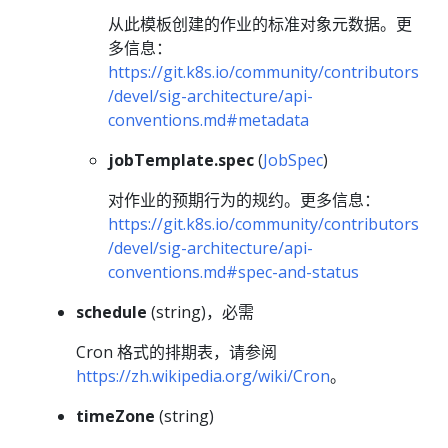
从此模板创建的作业的标准对象元数据。更
多信息：
https://git.k8s.io/community/contributors
/devel/sig-architecture/api-
conventions.md#metadata
jobTemplate.spec
(
JobSpec
)
对作业的预期行为的规约。更多信息：
https://git.k8s.io/community/contributors
/devel/sig-architecture/api-
conventions.md#spec-and-status
schedule
(string)，必需
Cron 格式的排期表，请参阅
https://zh.wikipedia.org/wiki/Cron
。
timeZone
(string)