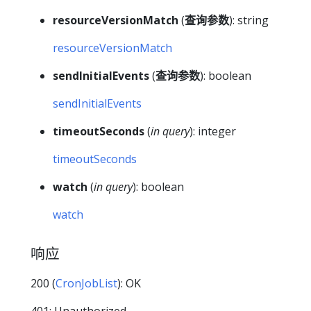
resourceVersionMatch
(
查询参数
): string
resourceVersionMatch
sendInitialEvents
(
查询参数
): boolean
sendInitialEvents
timeoutSeconds
(
in query
): integer
timeoutSeconds
watch
(
in query
): boolean
watch
响应
200 (
CronJobList
): OK
401: Unauthorized