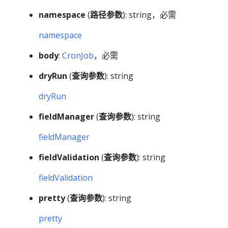
namespace
(
路径参数
): string，必需
namespace
body
:
CronJob
，必需
dryRun
(
查询参数
): string
dryRun
fieldManager
(
查询参数
): string
fieldManager
fieldValidation
(
查询参数
): string
fieldValidation
pretty
(
查询参数
): string
pretty