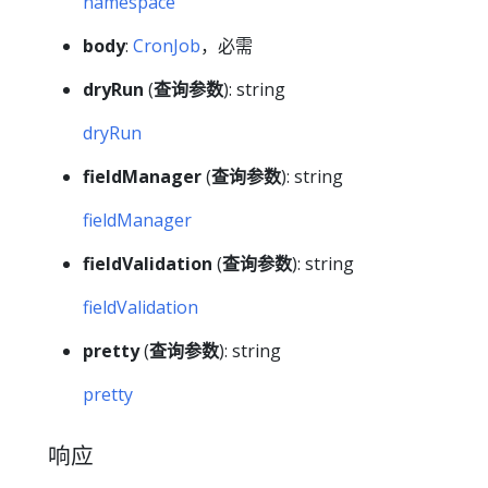
namespace
body
:
CronJob
，必需
dryRun
(
查询参数
): string
dryRun
fieldManager
(
查询参数
): string
fieldManager
fieldValidation
(
查询参数
): string
fieldValidation
pretty
(
查询参数
): string
pretty
响应