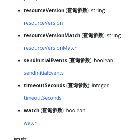
resourceVersion
(
查询参数
): string
resourceVersion
resourceVersionMatch
(
查询参数
): string
resourceVersionMatch
sendInitialEvents
(
查询参数
): boolean
sendInitialEvents
timeoutSeconds
(
查询参数
): integer
timeoutSeconds
watch
(
查询参数
): boolean
watch