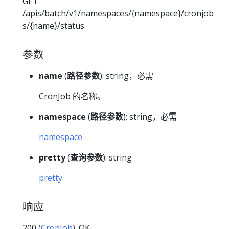
GET
/apis/batch/v1/namespaces/{namespace}/cronjob
s/{name}/status
参数
name
(
路径参数
): string，必需
CronJob 的名称。
namespace
(
路径参数
): string，必需
namespace
pretty
(
查询参数
): string
pretty
响应
200 (
CronJob
): OK