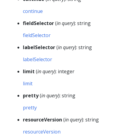
continue
fieldSelector
(
in query
): string
fieldSelector
labelSelector
(
in query
): string
labelSelector
limit
(
in query
): integer
limit
pretty
(
in query
): string
pretty
resourceVersion
(
in query
): string
resourceVersion