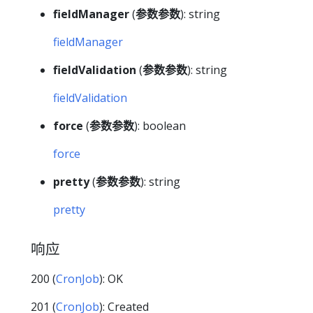
fieldManager
(
参数参数
): string
fieldManager
fieldValidation
(
参数参数
): string
fieldValidation
force
(
参数参数
): boolean
force
pretty
(
参数参数
): string
pretty
响应
200 (
CronJob
): OK
201 (
CronJob
): Created