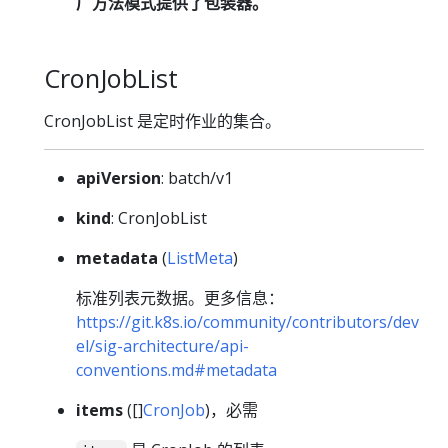
厂方法模式提供了包装器。
CronJobList
CronJobList 是定时作业的集合。
apiVersion
: batch/v1
kind
: CronJobList
metadata
(
ListMeta
)
标准列表元数据。更多信息：
https://git.k8s.io/community/contributors/dev
el/sig-architecture/api-
conventions.md#metadata
items
([]
CronJob
)，必需