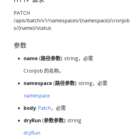
PATCH
/apis/batch/v1/namespaces/{namespace}/cronjob
s/{name}/status
参数
name
(
路径参数
): string，必需
CronJob 的名称。
namespace
(
路径参数
): string，必需
namespace
body
:
Patch
，必需
dryRun
(
参数参数
): string
dryRun