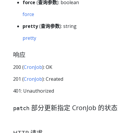
force
(
查询参数
): boolean
force
pretty
(
查询参数
): string
pretty
响应
200 (
CronJob
): OK
201 (
CronJob
): Created
401: Unauthorized
部分更新指定 CronJob 的状态
patch
HTTP 请求