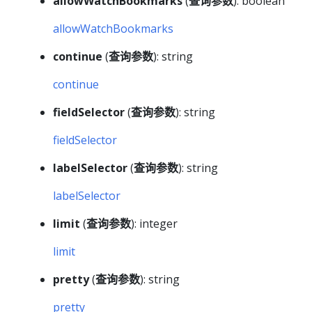
allowWatchBookmarks
(
查询参数
): boolean
allowWatchBookmarks
continue
(
查询参数
): string
continue
fieldSelector
(
查询参数
): string
fieldSelector
labelSelector
(
查询参数
): string
labelSelector
limit
(
查询参数
): integer
limit
pretty
(
查询参数
): string
pretty