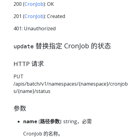
200 (
CronJob
): OK
201 (
CronJob
): Created
401: Unauthorized
替换指定 CronJob 的状态
update
HTTP 请求
PUT
/apis/batch/v1/namespaces/{namespace}/cronjob
s/{name}/status
参数
name
(
路径参数
): string，必需
CronJob 的名称。