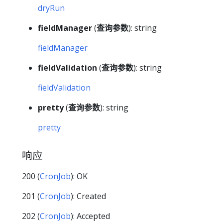
dryRun
fieldManager
(
查询参数
): string
fieldManager
fieldValidation
(
查询参数
): string
fieldValidation
pretty
(
查询参数
): string
pretty
响应
200 (
CronJob
): OK
201 (
CronJob
): Created
202 (
CronJob
): Accepted