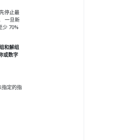
新首先停止最
d。 一旦新
少 70%
 编组和解组
称或数字
未指定的指