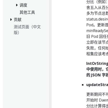
分比（例如：1
调度
舍五入从百分
其他工具
多为节点总数
status.d
贡献
Pod。更新
测试页面（中文
minRead
版）
旧 Pod 因
立即在该节点
失败，任何
程集应该考
IntOrSt
中使用时，
的 JSON 字
updateStra
更新期间不可
开始时 Da
分比计算得出的