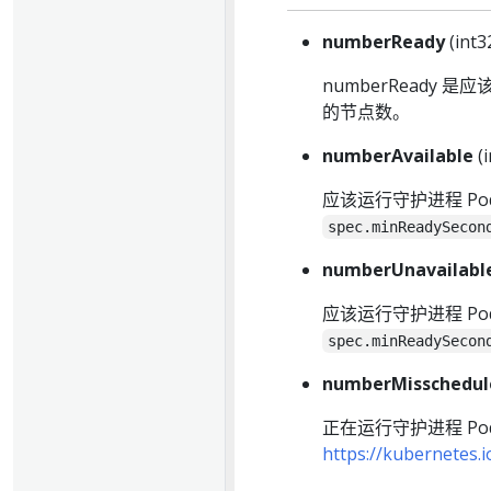
numberReady
(int
numberReady 是
的节点数。
numberAvailable
(i
应该运行守护进程 Po
spec.minReadySecon
numberUnavailabl
应该运行守护进程 Po
spec.minReadySecon
numberMisschedul
正在运行守护进程 P
https://kubernetes.