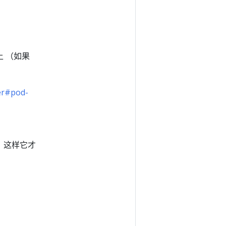
上 （如果
ler#pod-
数，这样它才
。