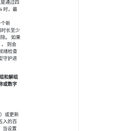
对数是通过四
% 时，最
建一个新
就绪时长至少
已删除。 如果
）， 则会
就绪检查
型守护进
 编组和解组
称或数字
5）或更新
舍五入的百
如：当设置