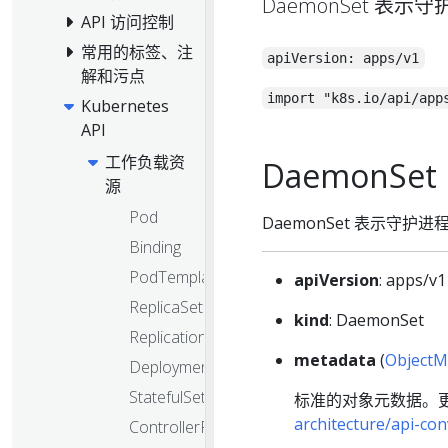
DaemonSet 表
API 访问控制
常用的标签、注
apiVersion: apps/v1
解和污点
import "k8s.io/api/app
Kubernetes
API
工作负载资
DaemonSet
源
Pod
DaemonSet 表示守护
Binding
PodTemplate
apiVersion
: apps/v1
ReplicaSet
kind
: DaemonSet
ReplicationController
metadata
(
ObjectM
Deployment
StatefulSet
标准的对象元数据。
architecture/api-c
ControllerRevision