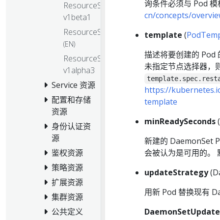
询条件必须与 Pod
ResourceSlice
cn/concepts/overvie
v1beta1
ResourceSlice
template
(
PodTemp
(EN)
描述将要创建的 Pod
ResourceSlice
未指定节点选择器，则
v1alpha3
template.spec.rest
Service 资源
https://kubernetes.
配置和存储
template
资源
minReadySeconds
(
身份认证资
源
新建的 DaemonS
会被认为是可用的。 
鉴权资源
策略资源
updateStrategy
(D
扩展资源
用新 Pod 替换现有 D
集群资源
DaemonSetUpda
公共定义