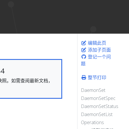
编辑此页
添加子页面
登记一个问
题
4
整节打印
态的快照。如需查阅最新文档，
DaemonSet
DaemonSetSpec
DaemonSetStatus
DaemonSetList
Operations