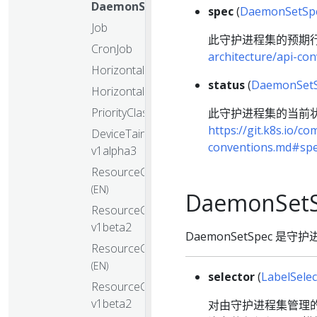
DaemonSet
spec
(
DaemonSetSp
Job
此守护进程集的预期
CronJob
architecture/api-co
HorizontalPodAutoscaler
status
(
DaemonSetS
HorizontalPodAutoscaler
PriorityClass
此守护进程集的当前
https://git.k8s.io/c
DeviceTaintRule
conventions.md#spe
v1alpha3
ResourceClaim
(EN)
DaemonSet
ResourceClaim
v1beta2
DaemonSetSpec 是
ResourceClaimTemplate
(EN)
selector
(
LabelSelec
ResourceClaimTemplate
v1beta2
对由守护进程集管理的 P