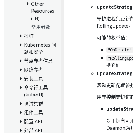
Other
updateStrateg
Resources
守护进程集更新的类型。
(EN)
RollingUpdate
常用参数
插桩
可能的枚举值：
Kubernetes 问
"OnDelete"
题和安全
"RollingUp
节点参考信息
换它们。
网络参考
updateStrateg
安装工具
滚动更新配置参数。仅在
命令行工具
(kubectl)
用于控制守护进
调试集群
updateStra
组件工具
对于拥有可用
配置 API
DaemonS
外部 API