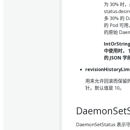
为 30% 
status.
多 30% 的 
的 Pod 可
的原始 Dae
IntOrSt
中使用时，
的 JSON 字
revisionHistoryLim
用来允许回滚而保留
针。默认值是 10。
DaemonSetS
DaemonSetStatus