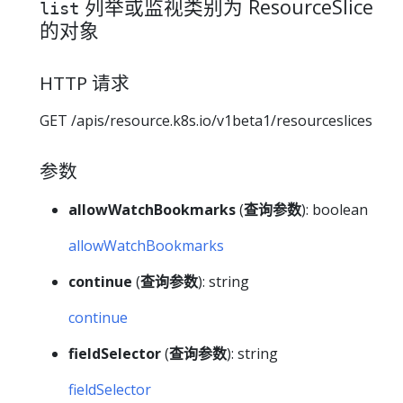
列举或监视类别为 ResourceSlice
list
的对象
HTTP 请求
GET /apis/resource.k8s.io/v1beta1/resourceslices
参数
allowWatchBookmarks
(
查询参数
): boolean
allowWatchBookmarks
continue
(
查询参数
): string
continue
fieldSelector
(
查询参数
): string
fieldSelector