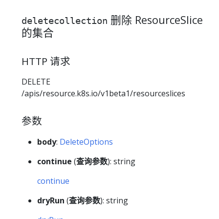
删除 ResourceSlice
deletecollection
的集合
HTTP 请求
DELETE
/apis/resource.k8s.io/v1beta1/resourceslices
参数
body
:
DeleteOptions
continue
(
查询参数
): string
continue
dryRun
(
查询参数
): string