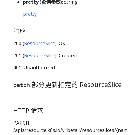
pretty
(
查询参数
): string
pretty
响应
200 (
ResourceSlice
): OK
201 (
ResourceSlice
): Created
401: Unauthorized
部分更新指定的 ResourceSlice
patch
HTTP 请求
PATCH
/apis/resource.k8s.io/v1beta1/resourceslices/{nam