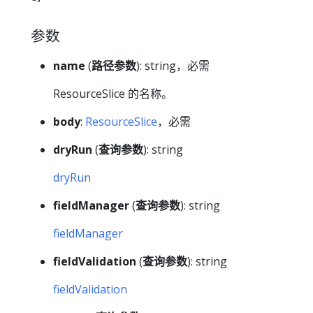
参数
name
(
路径参数
): string，必需
ResourceSlice 的名称。
body
:
ResourceSlice
，必需
dryRun
(
查询参数
): string
dryRun
fieldManager
(
查询参数
): string
fieldManager
fieldValidation
(
查询参数
): string
fieldValidation