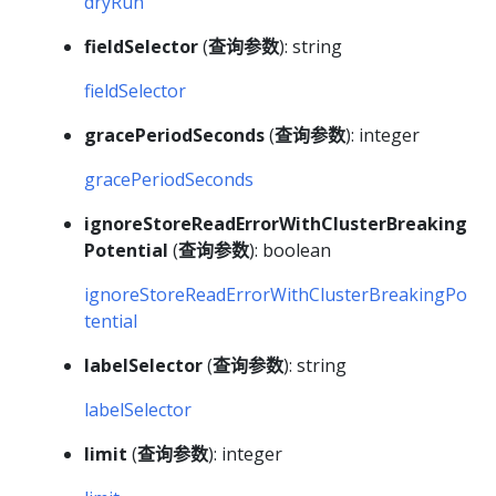
dryRun
fieldSelector
(
查询参数
): string
fieldSelector
gracePeriodSeconds
(
查询参数
): integer
gracePeriodSeconds
ignoreStoreReadErrorWithClusterBreaking
Potential
(
查询参数
): boolean
ignoreStoreReadErrorWithClusterBreakingPo
tential
labelSelector
(
查询参数
): string
labelSelector
limit
(
查询参数
): integer