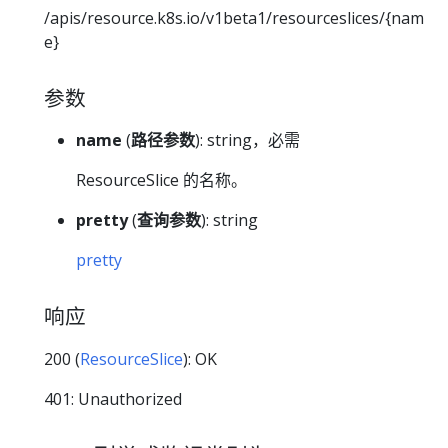
/apis/resource.k8s.io/v1beta1/resourceslices/{nam
e}
参数
name
(
路径参数
): string，必需
ResourceSlice 的名称。
pretty
(
查询参数
): string
pretty
响应
200 (
ResourceSlice
): OK
401: Unauthorized