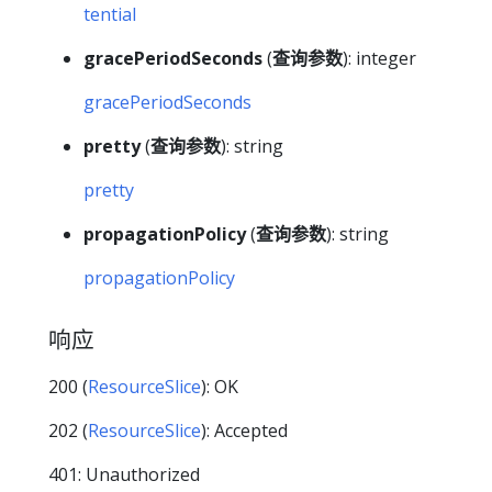
tential
gracePeriodSeconds
(
查询参数
): integer
gracePeriodSeconds
pretty
(
查询参数
): string
pretty
propagationPolicy
(
查询参数
): string
propagationPolicy
响应
200 (
ResourceSlice
): OK
202 (
ResourceSlice
): Accepted
401: Unauthorized