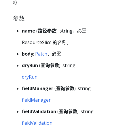
e}
参数
name
(
路径参数
): string，必需
ResourceSlice 的名称。
body
:
Patch
，必需
dryRun
(
查询参数
): string
dryRun
fieldManager
(
查询参数
): string
fieldManager
fieldValidation
(
查询参数
): string
fieldValidation