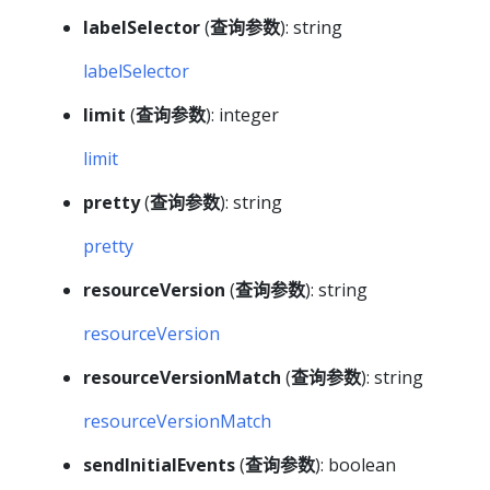
labelSelector
(
查询参数
): string
labelSelector
limit
(
查询参数
): integer
limit
pretty
(
查询参数
): string
pretty
resourceVersion
(
查询参数
): string
resourceVersion
resourceVersionMatch
(
查询参数
): string
resourceVersionMatch
sendInitialEvents
(
查询参数
): boolean