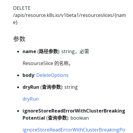
DELETE
/apis/resource.k8s.io/v1beta1/resourceslices/{nam
e}
参数
name
(
路径参数
): string，必需
ResourceSlice 的名称。
body
:
DeleteOptions
dryRun
(
查询参数
): string
dryRun
ignoreStoreReadErrorWithClusterBreaking
Potential
(
查询参数
): boolean
ignoreStoreReadErrorWithClusterBreakingPo