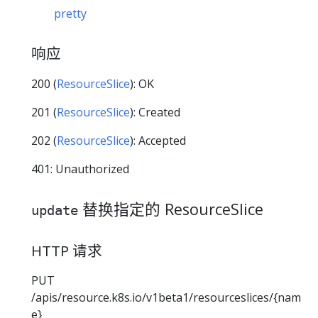
pretty
响应
200 (
ResourceSlice
): OK
201 (
ResourceSlice
): Created
202 (
ResourceSlice
): Accepted
401: Unauthorized
替换指定的 ResourceSlice
update
HTTP 请求
PUT
/apis/resource.k8s.io/v1beta1/resourceslices/{nam
e}