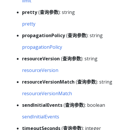
limit
pretty
(
查询参数
): string
pretty
propagationPolicy
(
查询参数
): string
propagationPolicy
resourceVersion
(
查询参数
): string
resourceVersion
resourceVersionMatch
(
查询参数
): string
resourceVersionMatch
sendInitialEvents
(
查询参数
): boolean
sendInitialEvents
timeoutSeconds
(
查询参数
): integer