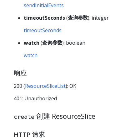
sendInitialEvents
timeoutSeconds
(
查询参数
): integer
timeoutSeconds
watch
(
查询参数
): boolean
watch
响应
200 (
ResourceSliceList
): OK
401: Unauthorized
创建 ResourceSlice
create
HTTP 请求