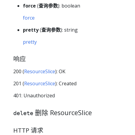
force
(
查询参数
): boolean
force
pretty
(
查询参数
): string
pretty
响应
200 (
ResourceSlice
): OK
201 (
ResourceSlice
): Created
401: Unauthorized
删除 ResourceSlice
delete
HTTP 请求