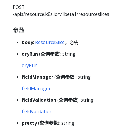
POST
/apis/resource.k8s.io/v1beta1/resourceslices
参数
body
:
ResourceSlice
，必需
dryRun
(
查询参数
): string
dryRun
fieldManager
(
查询参数
): string
fieldManager
fieldValidation
(
查询参数
): string
fieldValidation
pretty
(
查询参数
): string