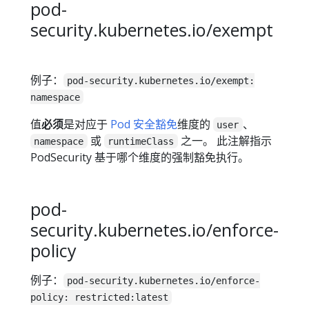
pod-
security.kubernetes.io/exempt
例子：
pod-security.kubernetes.io/exempt:
namespace
值
必须
是对应于
Pod 安全豁免
维度的
、
user
或
之一。 此注解指示
namespace
runtimeClass
PodSecurity 基于哪个维度的强制豁免执行。
pod-
security.kubernetes.io/enforce-
policy
例子：
pod-security.kubernetes.io/enforce-
policy: restricted:latest