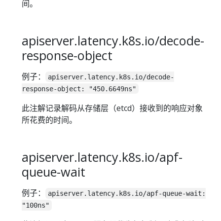
间。
apiserver.latency.k8s.io/decode-
response-object
例子：
apiserver.latency.k8s.io/decode-
response-object: "450.6649ns"
此注解记录解码从存储层（etcd）接收到的响应对象
所花费的时间。
apiserver.latency.k8s.io/apf-
queue-wait
例子：
apiserver.latency.k8s.io/apf-queue-wait:
"100ns"