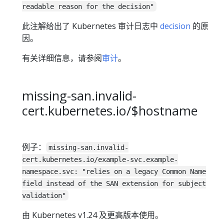
readable reason for the decision"
此注解给出了 Kubernetes 审计日志中
decision
的原
因。
有关详细信息，请参阅
审计
。
missing-san.invalid-
cert.kubernetes.io/$hostname
例子：
missing-san.invalid-
cert.kubernetes.io/example-svc.example-
namespace.svc: "relies on a legacy Common Name
field instead of the SAN extension for subject
validation"
由 Kubernetes v1.24 及更高版本使用。