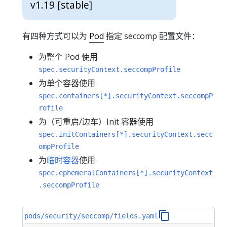
v1.19 [stable]
有四种方式可以为
Pod
指定 seccomp 配置文件：
为整个 Pod 使用
spec.securityContext.seccompProfile
为单个容器使用
spec.containers[*].securityContext.seccompP
rofile
为（可重启/边车）Init 容器使用
spec.initContainers[*].securityContext.secc
ompProfile
为
临时容器
使用
spec.ephemeralContainers[*].securityContext
.seccompProfile
pods/security/seccomp/fields.yaml