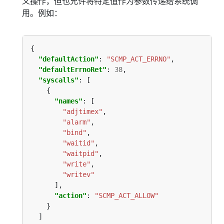
义操作，但也允许将特定值作为参数传递给系统调
用。例如：
"defaultAction"
: 
"SCMP_ACT_ERRNO"
"defaultErrnoRet"
: 
38
"syscalls"
"names"
"adjtimex"
"alarm"
"bind"
"waitid"
"waitpid"
"write"
"writev"
"action"
: 
"SCMP_ACT_ALLOW"