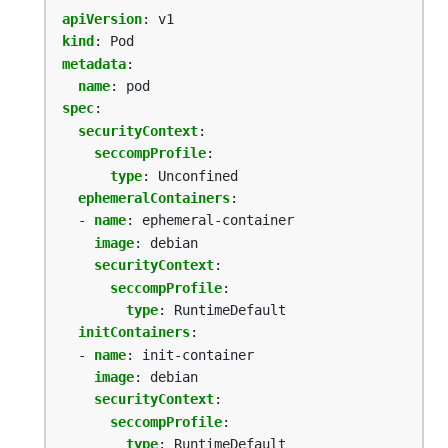
apiVersion
:
v1
kind
:
Pod
metadata
:
name
:
pod
spec
:
securityContext
:
seccompProfile
:
type
:
Unconfined
ephemeralContainers
:
- 
name
:
ephemeral-container
image
:
debian
securityContext
:
seccompProfile
:
type
:
RuntimeDefault
initContainers
:
- 
name
:
init-container
image
:
debian
securityContext
:
seccompProfile
:
type
:
RuntimeDefault