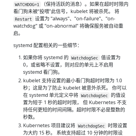
\div 2
（保持活跃的消息）。如果在超时时限内
WATCHDOG=1
看门狗未被“投喂”此信号，kubelet 将被杀死。 将
设置为 "always"、"on-failure"、"on-
Restart
watchdog" 或 "on-abnormal" 将确保服务被自动重
启。
systemd 配置相关的一些细节：
如果你将 systemd 的
值设置为
WatchdogSec
0，或省略不设置，则对应的单元上不启用
systemd 看门狗。
kubelet 支持设置的最小看门狗超时时限为 1.0
秒；这是为了防止 kubelet 被意外杀死。 你可以
在 systemd 单元定义中将
的值设
WatchdogSec
置为短于 1 秒的超时时限， 但 Kubernetes 不支
持任何更短的时间间隔。超时时限不必是整数的
秒数。
Kubernetes 项目建议将
时限设置
WatchdogSec
为大约 15 秒。 系统支持超过 10 分钟的时限设