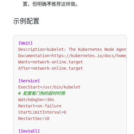
置，但明确
不
推荐这样做。
示例配置
[Unit]
Description
=
kubelet: The Kubernetes Node Agent
Documentation
=
https://kubernetes.io/docs/home/
Wants
=
network-online.target
After
=
network-online.target
[Service]
ExecStart
=
/usr/bin/kubelet
# 配置看门狗的超时时限
WatchdogSec
=
30s
Restart
=
on-failure
StartLimitInterval
=
0
RestartSec
=
10
[Install]