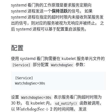
systemd 看门狗的工作原理是要求服务定期向
systemd 进程发送一个
保持活跃
的信号。 如果
systemd 进程在指定的超时时限内未接收到某服务发
出的信号，则对应的服务被视为无响应并被终止。 之
后 systemd 进程可以基于配置重启该服务。
配置
使用 systemd 看门狗需要在 kubelet 服务单元文件的
部分配置
参数：
[Service]
WatchdogSec
[Service]

设置
表示服务看门狗超时时限为
WatchdogSec=30s
30 秒。 在 kubelet 内，
函数被调用，
sd_notify()
WatchdogSec
以
÷
2
的时间间隔， 发送
Wa
t
c
h
d
o
g
S
ec