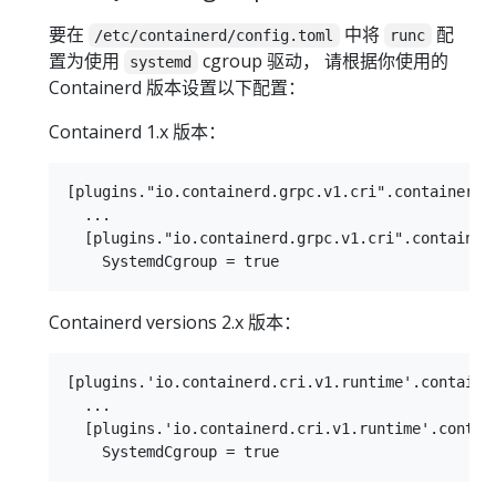
要在
中将
配
/etc/containerd/config.toml
runc
置为使用
cgroup 驱动， 请根据你使用的
systemd
Containerd 版本设置以下配置：
Containerd 1.x 版本：
[plugins."io.containerd.grpc.v1.cri".containerd.r
  ...

  [plugins."io.containerd.grpc.v1.cri".containerd
Containerd versions 2.x 版本：
[plugins.'io.containerd.cri.v1.runtime'.container
  ...

  [plugins.'io.containerd.cri.v1.runtime'.contain