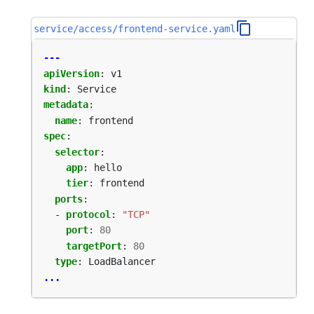
service/access/frontend-service.yaml
---
apiVersion
:
v1
kind
:
Service
metadata
:
name
:
frontend
spec
:
selector
:
app
:
hello
tier
:
frontend
ports
:
- 
protocol
:
"TCP"
port
:
80
targetPort
:
80
type
:
LoadBalancer
...