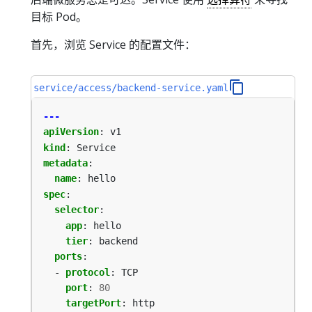
目标 Pod。
首先，浏览 Service 的配置文件：
service/access/backend-service.yaml
---
apiVersion
:
v1
kind
:
Service
metadata
:
name
:
hello
spec
:
selector
:
app
:
hello
tier
:
backend
ports
:
- 
protocol
:
TCP
port
:
80
targetPort
:
http