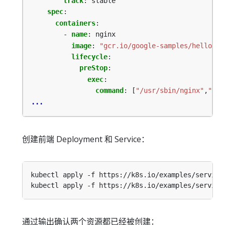
track
:
stable
spec
:
containers
:
- 
name
:
nginx
image
:
"gcr.io/google-samples/hello-fr
lifecycle
:
preStop
:
exec
:
command
:
[
"/usr/sbin/nginx"
,
"-s"
...
创建前端 Deployment 和 Service：
通过输出确认两个资源都已经被创建：