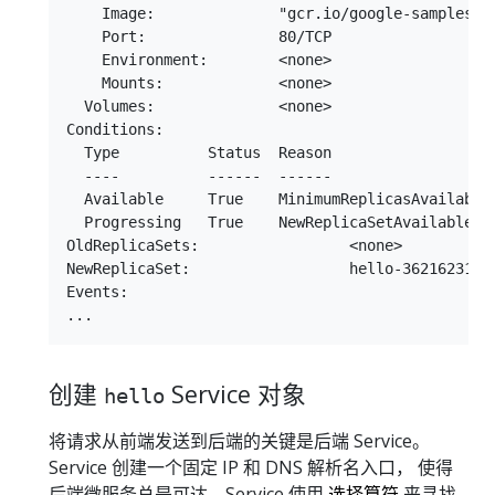
    Image:              "gcr.io/google-samples/he
    Port:               80/TCP

    Environment:        <none>

    Mounts:             <none>

  Volumes:              <none>

Conditions:

  Type          Status  Reason

  ----          ------  ------

  Available     True    MinimumReplicasAvailable

  Progressing   True    NewReplicaSetAvailable

OldReplicaSets:                 <none>

NewReplicaSet:                  hello-3621623197 
Events:

创建
Service 对象
hello
将请求从前端发送到后端的关键是后端 Service。
Service 创建一个固定 IP 和 DNS 解析名入口， 使得
后端微服务总是可达。Service 使用
选择算符
来寻找