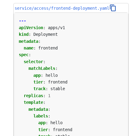
service/access/frontend-deployment.yaml
---
apiVersion
:
apps/v1
kind
:
Deployment
metadata
:
name
:
frontend
spec
:
selector
:
matchLabels
:
app
:
hello
tier
:
frontend
track
:
stable
replicas
:
1
template
:
metadata
:
labels
:
app
:
hello
tier
:
frontend