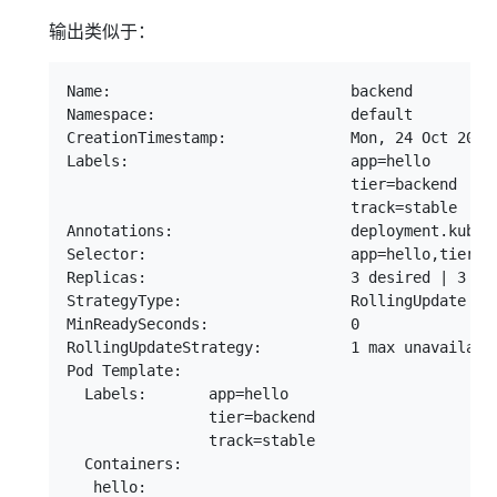
输出类似于：
Name:                           backend

Namespace:                      default

CreationTimestamp:              Mon, 24 Oct 2016 
Labels:                         app=hello

                                tier=backend

                                track=stable

Annotations:                    deployment.kubern
Selector:                       app=hello,tier=ba
Replicas:                       3 desired | 3 upd
StrategyType:                   RollingUpdate

MinReadySeconds:                0

RollingUpdateStrategy:          1 max unavailable
Pod Template:

  Labels:       app=hello

                tier=backend

                track=stable

  Containers:

   hello:
