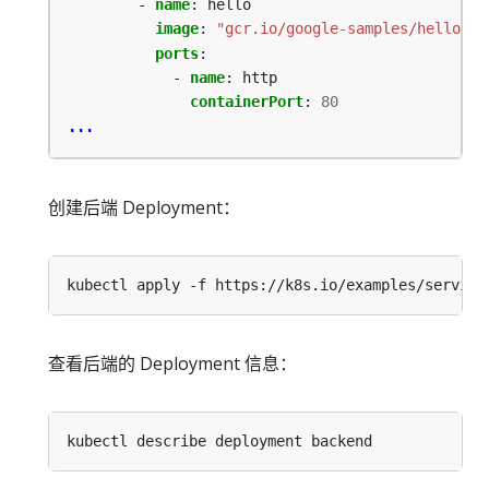
- 
name
:
hello
image
:
"gcr.io/google-samples/hello-go
ports
:
- 
name
:
http
containerPort
:
80
...
创建后端 Deployment：
查看后端的 Deployment 信息：