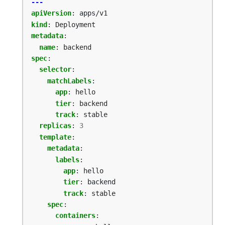
---
apiVersion
:
apps/v1
kind
:
Deployment
metadata
:
name
:
backend
spec
:
selector
:
matchLabels
:
app
:
hello
tier
:
backend
track
:
stable
replicas
:
3
template
:
metadata
:
labels
:
app
:
hello
tier
:
backend
track
:
stable
spec
:
containers
: