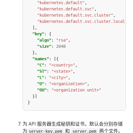
"kubernetes.default"
"kubernetes.default.svc"
"kubernetes.default.svc.cluster"
"kubernetes.default.svc.cluster.local"
"key"
"algo"
: 
"rsa"
"size"
: 
2048
"names"
"C"
: 
"<country>"
"ST"
: 
"<state>"
"L"
: 
"<city>"
"O"
: 
"<organization>"
"OU"
: 
"<organization unit>"
为 API 服务器生成秘钥和证书，默认会分别存储
为
和
两个文件。
server-key.pem
server.pem