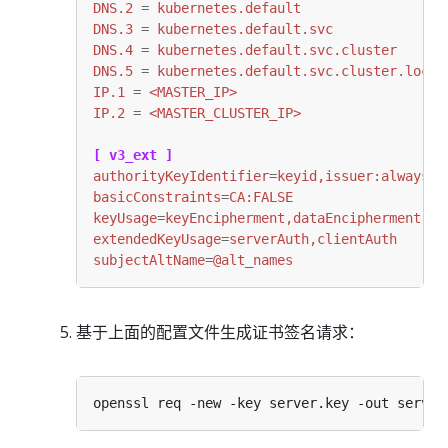
DNS.2
=
kubernetes.default
DNS.3
=
kubernetes.default.svc
DNS.4
=
kubernetes.default.svc.cluster
DNS.5
=
kubernetes.default.svc.cluster.local
IP.1
=
<MASTER_IP>
IP.2
=
<MASTER_CLUSTER_IP>
[ v3_ext ]
authorityKeyIdentifier
=
keyid,issuer:always
basicConstraints
=
CA:FALSE
keyUsage
=
keyEncipherment,dataEncipherment
extendedKeyUsage
=
serverAuth,clientAuth
subjectAltName
=
@alt_names
基于上面的配置文件生成证书签名请求：