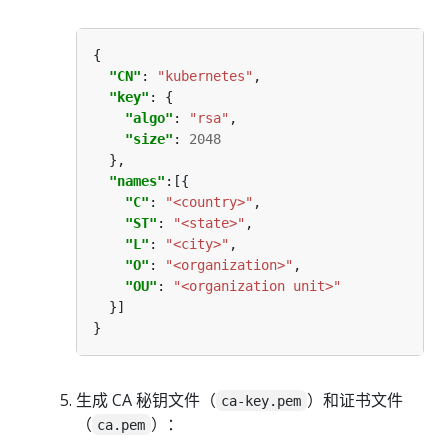
"CN"
: 
"kubernetes"
"key"
"algo"
: 
"rsa"
"size"
: 
2048
"names"
"C"
: 
"<country>"
"ST"
: 
"<state>"
"L"
: 
"<city>"
"O"
: 
"<organization>"
"OU"
: 
"<organization unit>"
生成 CA 秘钥文件（
）和证书文件
ca-key.pem
（
）：
ca.pem