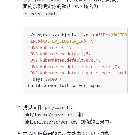
面的示例假定你的默认 DNS 域名为
。
cluster.local
./easyrsa --subject-alt-name
=
"IP:
${
MASTER_IP
"IP:
${
MASTER_CLUSTER_IP
}
,"
"DNS:kubernetes,"
"DNS:kubernetes.default,"
"DNS:kubernetes.default.svc,"
"DNS:kubernetes.default.svc.cluster,"
"DNS:kubernetes.default.svc.cluster.local"
--days
=
10000
拷贝文件
、
pki/ca.crt
和
pki/issued/server.crt
到你的目录中。
pki/private/server.key
在 API 服务器的启动参数中添加以下参数：