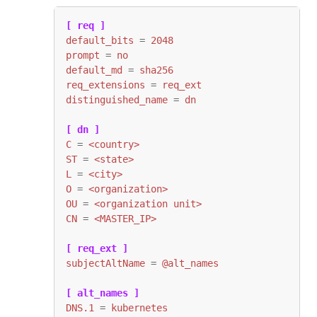
[ req ]
default_bits
=
2048
prompt
=
no
default_md
=
sha256
req_extensions
=
req_ext
distinguished_name
=
dn
[ dn ]
C
=
<country>
ST
=
<state>
L
=
<city>
O
=
<organization>
OU
=
<organization unit>
CN
=
<MASTER_IP>
[ req_ext ]
subjectAltName
=
@alt_names
[ alt_names ]
DNS.1
=
kubernetes