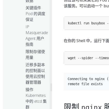
你应该可以从其它的 Pod
数据
该服务。可以启动一个 bus
关键插件
Pod 的调度
保证
kubectl run busybox -
IP
Masquerade
Agent 用户
在你的 Shell 中，运行
指南
限制存储使
用量
wget --spider --timeo
迁移多副本
的控制面以
使用云控制
Connecting to nginx (
器管理器
操作
Kubernetes
中的 etcd 集
限制
nginx
群