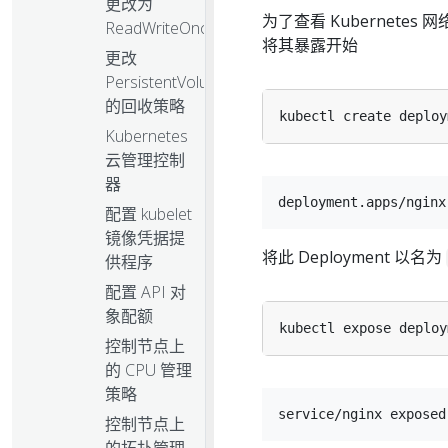
更改为
为了查看 Kubernete
ReadWriteOncePod
将其暴露开始
更改
PersistentVolume
的回收策略
kubectl create deploy
Kubernetes
云管理控制
器
配置 kubelet
镜像凭据提
将此 Deployment 以名为
供程序
配置 API 对
象配额
kubectl expose deploy
控制节点上
的 CPU 管理
策略
控制节点上
的拓扑管理