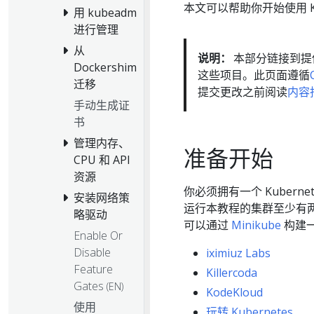
本文可以帮助你开始使用 Kub
用 kubeadm
进行管理
从
说明：
本部分链接到提供 
Dockershim
这些项目。此页面遵循
迁移
提交更改之前阅读
内容
手动生成证
书
管理内存、
准备开始
CPU 和 API
资源
你必须拥有一个 Kubern
安装网络策
运行本教程的集群至少有
略驱动
可以通过
Minikube
构建一
Enable Or
Disable
iximiuz Labs
Feature
Killercoda
Gates
(EN)
KodeKloud
使用
玩转 Kubernetes