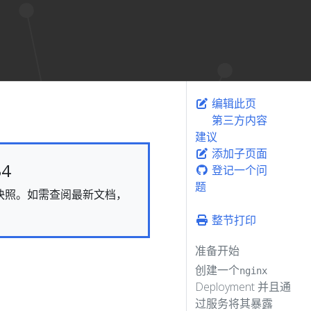
编辑此页
第三方内容
建议
添加子页面
4
登记一个问
题
态的快照。如需查阅最新文档，
整节打印
准备开始
创建一个
nginx
Deployment 并且通
过服务将其暴露