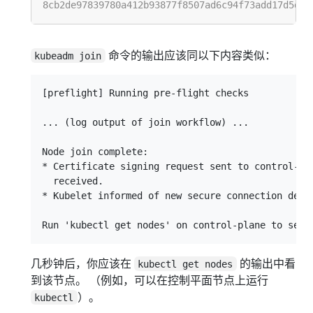
命令的输出应该同以下内容类似：
kubeadm join
[preflight] Running pre-flight checks

... (log output of join workflow) ...

Node join complete:

* Certificate signing request sent to control-pla
  received.

* Kubelet informed of new secure connection detai
几秒钟后，你应该在
的输出中看
kubectl get nodes
到该节点。 （例如，可以在控制平面节点上运行
）。
kubectl