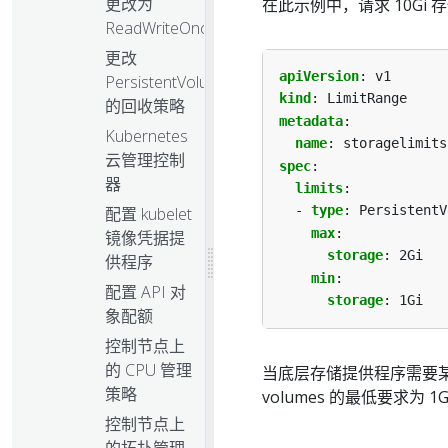
更改为
在此示例中，请求 10Gi 
ReadWriteOncePod
更改
apiVersion
:
v1
PersistentVolume
kind
:
LimitRange
的回收策略
metadata
:
Kubernetes
name
:
storagelimits
云管理控制
spec
:
器
limits
:
- 
type
:
PersistentV
配置 kubelet
max
:
镜像凭据提
storage
:
2Gi
供程序
min
:
配置 API 对
storage
:
1Gi
象配额
控制节点上
的 CPU 管理
当底层存储提供程序需要某
策略
volumes 的最低要求为 1G
控制节点上
的拓扑管理