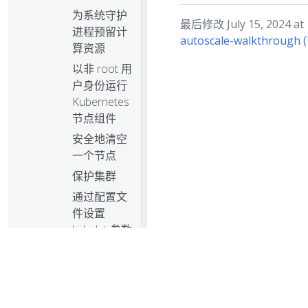
为系统守护
最后修改 July 15, 2024 at 
进程预留计
autoscale-walkthrough 
算资源
以非 root 用
户身份运行
Kubernetes
节点组件
安全地清空
一个节点
保护集群
通过配置文
件设置
kubelet 参数
通过名字空
间共享集群
升级集群
在集群中使