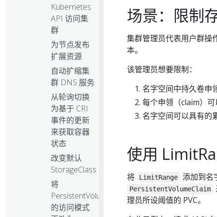
Kubernetes
场景：限制
API 访问集
群
集群管理员代表用户群操
为节点发布
本。
扩展资源
该管理员想要限制：
自动扩缩集
群 DNS 服务
名字空间中持久卷申领（per
从轮询切换
每个申领（claim）
为基于 CRI
名字空间可以具有的
事件的更新
来获取容器
状态
使用 Limit
改变默认
StorageClass
将
添加到名
LimitRange
将
PersistentVolumeClaim
PersistentVolume
理员所设阈值的 PVC。
的访问模式