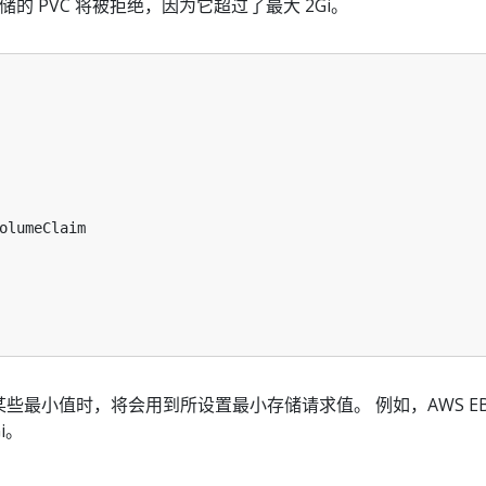
存储的 PVC 将被拒绝，因为它超过了最大 2Gi。
olumeClaim
些最小值时，将会用到所设置最小存储请求值。 例如，AWS EB
i。