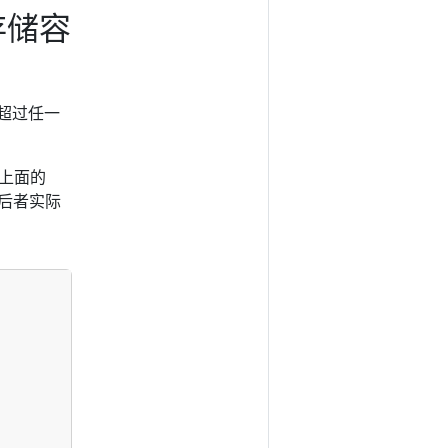
计存储容
目超过任一
与上面的
。 后者实际