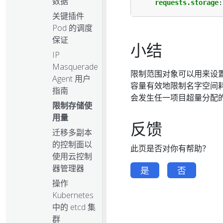
数据
requests.storage
:
关键插件
Pod 的调度
保证
小结
IP
Masquerade
限制范围对象可以用来设
Agent 用户
容量有效地限制名字空间
指南
会发生任一项目超量分配
限制存储使
用量
反馈
迁移多副本
的控制面以
此页是否对你有帮助？
使用云控制
器管理器
是
否
操作
Kubernetes
中的 etcd 集
群