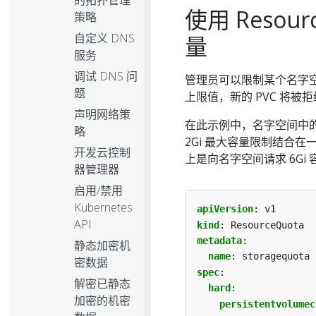
使用 Resou
策略
自定义 DNS
量
服务
调试 DNS 问
管理员可以限制某个名字空间
题
上限值，新的 PVC 将被
声明网络策
在此示例中，名字空间中的第
略
2Gi 最大容量限制结合在一起
开发云控制
上是向名字空间请求 6Gi
器管理器
启用/禁用
Kubernetes
apiVersion
:
v1
API
kind
:
ResourceQuota
metadata
:
静态加密机
name
:
storagequota
密数据
spec
:
解密已静态
hard
:
加密的机密
persistentvolumec