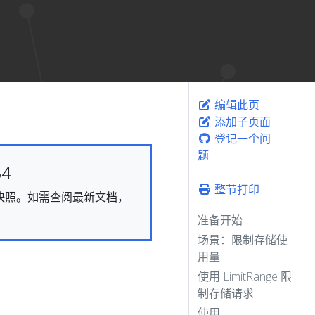
编辑此页
添加子页面
登记一个问
题
4
整节打印
态的快照。如需查阅最新文档，
准备开始
场景：限制存储使
用量
使用 LimitRange 限
制存储请求
使用