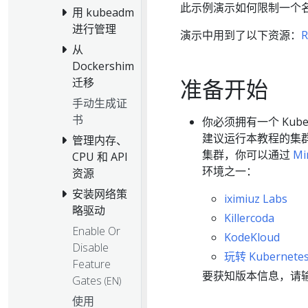
此示例演示如何限制一个
用 kubeadm
进行管理
演示中用到了以下资源：
R
从
Dockershim
准备开始
迁移
手动生成证
书
你必须拥有一个 Kube
建议运行本教程的集
管理内存、
集群，你可以通过
Mi
CPU 和 API
环境之一：
资源
安装网络策
iximiuz Labs
略驱动
Killercoda
Enable Or
KodeKloud
Disable
玩转 Kubernete
Feature
要获知版本信息，请
Gates
(EN)
使用