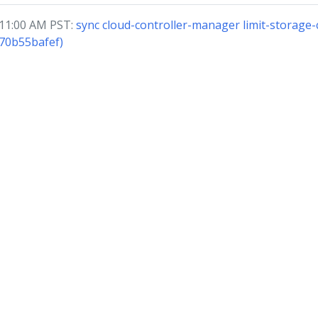
11:00 AM PST:
sync cloud-controller-manager limit-storage
(70b55bafef)