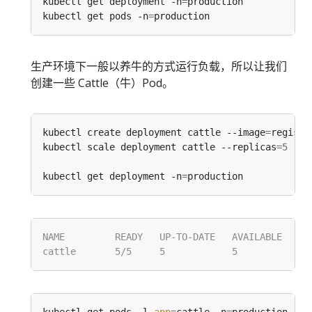
kubectl get deployment -n
=
kubectl get pods -n
=
生产环境下一般以养牛的方式运行负载，所以让我们
创建一些 Cattle（牛）Pod。
kubectl create deployment cattle --image
=
registr
kubectl scale deployment cattle --replicas
=
5
 -n
=
kubectl get deployment -n
=