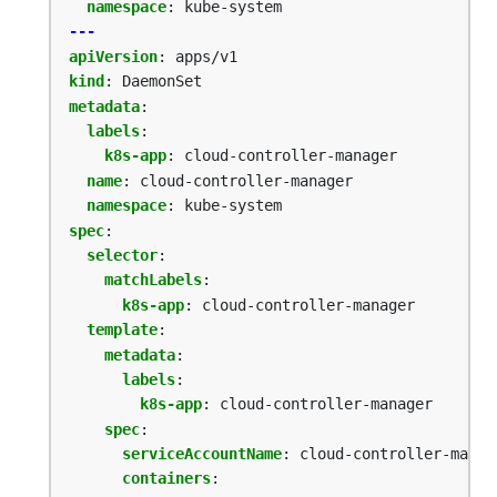
namespace
:
kube-system
---
apiVersion
:
apps/v1
kind
:
DaemonSet
metadata
:
labels
:
k8s-app
:
cloud-controller-manager
name
:
cloud-controller-manager
namespace
:
kube-system
spec
:
selector
:
matchLabels
:
k8s-app
:
cloud-controller-manager
template
:
metadata
:
labels
:
k8s-app
:
cloud-controller-manager
spec
:
serviceAccountName
:
cloud-controller-manag
containers
: