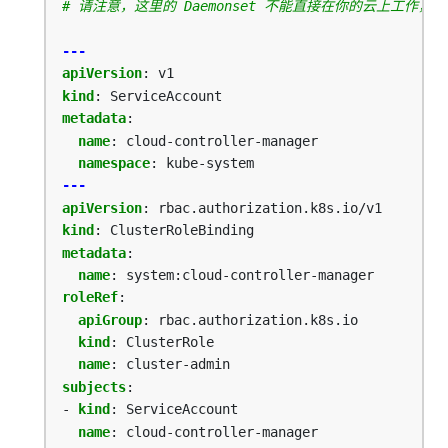
# 请注意，这里的 Daemonset 不能直接在你的云上工作
---
apiVersion
:
v1
kind
:
ServiceAccount
metadata
:
name
:
cloud-controller-manager
namespace
:
kube-system
---
apiVersion
:
rbac.authorization.k8s.io/v1
kind
:
ClusterRoleBinding
metadata
:
name
:
system:cloud-controller-manager
roleRef
:
apiGroup
:
rbac.authorization.k8s.io
kind
:
ClusterRole
name
:
cluster-admin
subjects
:
- 
kind
:
ServiceAccount
name
:
cloud-controller-manager