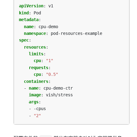
apiVersion
:
v1
kind
:
Pod
metadata
:
name
:
cpu-demo
namespace
:
pod-resources-example
spec
:
resources
:
limits
:
cpu
:
"1"
requests
:
cpu
:
"0.5"
containers
:
- 
name
:
cpu-demo-ctr
image
:
vish/stress
args
:
- -cpus
- 
"2"