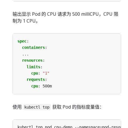
输出显示 Pod 的 CPU 请求为 500 milliCPU，CPU 限
制为 1 CPU。
spec
:
containers
:
...
resources
:
limits
:
cpu
:
"1"
requests
:
cpu
:
500m
使用
获取 Pod 的指标度量值：
kubectl top
kubectl top pod cpu-demo --namespace
=