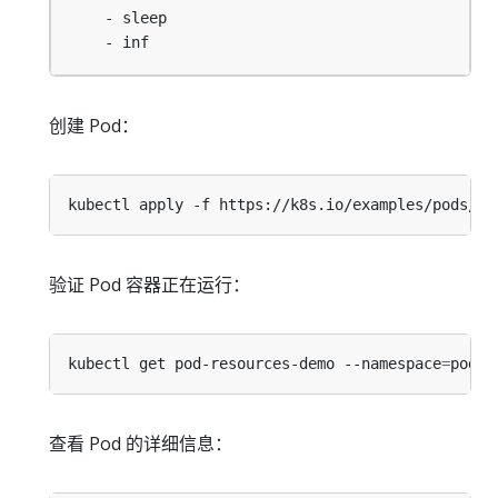
- sleep
- inf 
创建 Pod：
kubectl apply -f https://k8s.io/examples/pods/re
验证 Pod 容器正在运行：
kubectl get pod-resources-demo --namespace
=
查看 Pod 的详细信息：