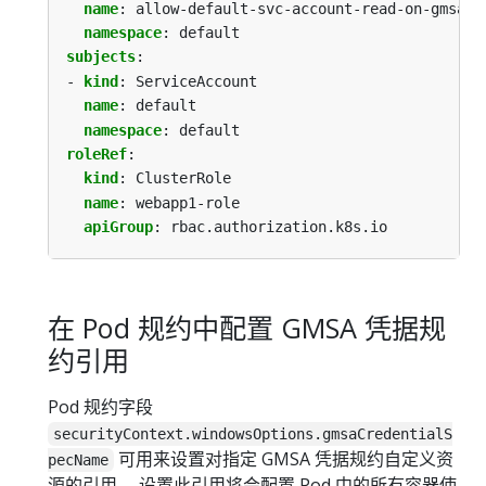
name
:
allow-default-svc-account-read-on-gmsa-W
namespace
:
default
subjects
:
- 
kind
:
ServiceAccount
name
:
default
namespace
:
default
roleRef
:
kind
:
ClusterRole
name
:
webapp1-role
apiGroup
:
rbac.authorization.k8s.io
在 Pod 规约中配置 GMSA 凭据规
约引用
Pod 规约字段
securityContext.windowsOptions.gmsaCredentialS
可用来设置对指定 GMSA 凭据规约自定义资
pecName
源的引用。 设置此引用将会配置 Pod 中的所有容器使