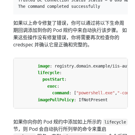
如果以上命令修复了错误，你可以通过将以下生命周
期回调添加到你的 Pod 规约中来自动执行该步骤。 如
果这些操作没有修复错误，你将需要再次检查你的
credspec 并确认它是正确和完整的。
image
:
registry.domain.example/iis-auth:
lifecycle
:
postStart
:
exec
:
command
:
[
"powershell.exe"
,
"-comma
imagePullPolicy
:
IfNotPresent
如果你向你的 Pod 规约中添加如上所示的
lifecycle
节，则 Pod 会自动执行所列举的命令来重启