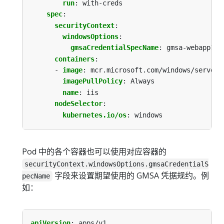
run
:
with-creds
spec
:
securityContext
:
windowsOptions
:
gmsaCredentialSpecName
:
gmsa-webapp1
containers
:
- 
image
:
mcr.microsoft.com/windows/serverc
imagePullPolicy
:
Always
name
:
iis
nodeSelector
:
kubernetes.io/os
:
windows
Pod 中的各个容器也可以使用对应容器的
securityContext.windowsOptions.gmsaCredentialS
字段来设置期望使用的 GMSA 凭据规约。例
pecName
如：
apiVersion
:
apps/v1