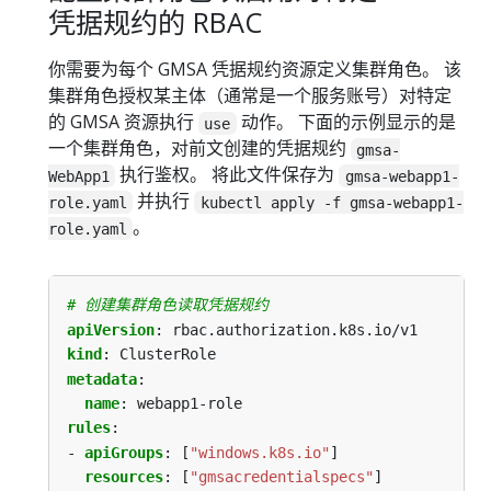
凭据规约的 RBAC
你需要为每个 GMSA 凭据规约资源定义集群角色。 该
集群角色授权某主体（通常是一个服务账号）对特定
的 GMSA 资源执行
动作。 下面的示例显示的是
use
一个集群角色，对前文创建的凭据规约
gmsa-
执行鉴权。 将此文件保存为
WebApp1
gmsa-webapp1-
并执行
role.yaml
kubectl apply -f gmsa-webapp1-
。
role.yaml
# 创建集群角色读取凭据规约
apiVersion
:
rbac.authorization.k8s.io/v1
kind
:
ClusterRole
metadata
:
name
:
webapp1-role
rules
:
- 
apiGroups
:
[
"windows.k8s.io"
]
resources
:
[
"gmsacredentialspecs"
]