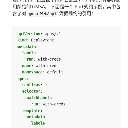
用所给的 GMSA。 下面是一个 Pod 规约示例，其中包
含了对
凭据规约的引用：
gmsa-WebApp1
apiVersion
:
apps/v1
kind
:
Deployment
metadata
:
labels
:
run
:
with-creds
name
:
with-creds
namespace
:
default
spec
:
replicas
:
1
selector
:
matchLabels
:
run
:
with-creds
template
:
metadata
:
labels
: