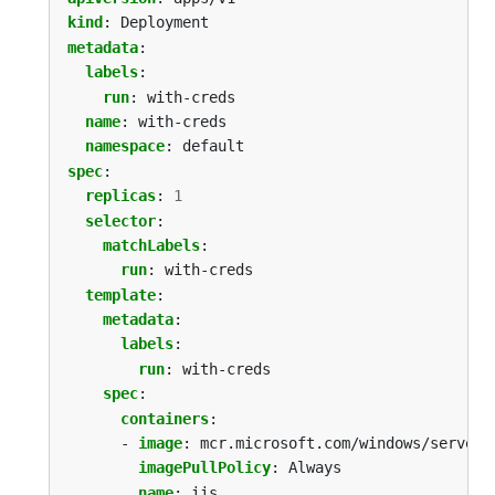
kind
:
Deployment
metadata
:
labels
:
run
:
with-creds
name
:
with-creds
namespace
:
default
spec
:
replicas
:
1
selector
:
matchLabels
:
run
:
with-creds
template
:
metadata
:
labels
:
run
:
with-creds
spec
:
containers
:
- 
image
:
mcr.microsoft.com/windows/serverc
imagePullPolicy
:
Always
name
:
iis