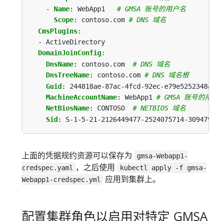
- 
Name
:
WebApp1  
# GMSA 账号的用户名
Scope
:
contoso.com
# DNS 域名
CmsPlugins
:
- ActiveDirectory
DomainJoinConfig
:
DnsName
:
contoso.com 
# DNS 域名
DnsTreeName
:
contoso.com
# DNS 域名根
Guid
:
244818ae-87ac-4fcd-92ec-e79e5252348a 
MachineAccountName
:
WebApp1
# GMSA 账号的用户
NetBiosName
:
CONTOSO 
# NETBIOS 域名
Sid
:
S-1-5-21-2126449477-2524075714-30947929
上面的凭据规约资源可以保存为
gmsa-Webapp1-
，之后使用
credspec.yaml
kubectl apply -f gmsa-
应用到集群上。
Webapp1-credspec.yml
配置集群角色以启用对特定 GMSA