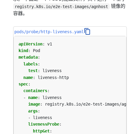
镜像的
registry.k8s.io/e2e-test-images/agnhost
容器。
pods/probe/http-liveness.yaml
apiVersion
:
v1
kind
:
Pod
metadata
:
labels
:
test
:
liveness
name
:
liveness-http
spec
:
containers
:
- 
name
:
liveness
image
:
registry.k8s.io/e2e-test-images/agnho
args
:
- liveness
livenessProbe
:
httpGet
: