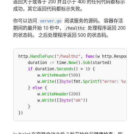
返回大于或等于 200 并且小于 400 的任何代码都标示
成功，其它返回代码都标示失败。
你可以访问
阅读服务的源码。 容器存活
server.go
期间的最开始 10 秒中，
处理程序返回 200
/healthz
的状态码。 之后处理程序返回 500 的状态码。
http.
HandleFunc
(
"/healthz"
, 
func
(w http.Response
    duration 
:=
 time.
Now
().
Sub
if
 duration.
Seconds
() > 
10
        w.
WriteHeader
(
500
        w.
Write
([]
byte
(fmt.
Sprintf
(
"error: %v"
, 
    } 
else
        w.
WriteHeader
(
200
        w.
Write
([]
byte
(
"ok"