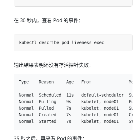
在 30 秒内，查看 Pod 的事件：
输出结果表明还没有存活探针失败：
Type    Reason     Age   From               Messa
----    ------     ----  ----               -----
Normal  Scheduled  11s   default-scheduler  Succe
Normal  Pulling    9s    kubelet, node01    Pulli
Normal  Pulled     7s    kubelet, node01    Succ
Normal  Created    7s    kubelet, node01    Creat
35 秒之后，再来看 Pod 的事件：