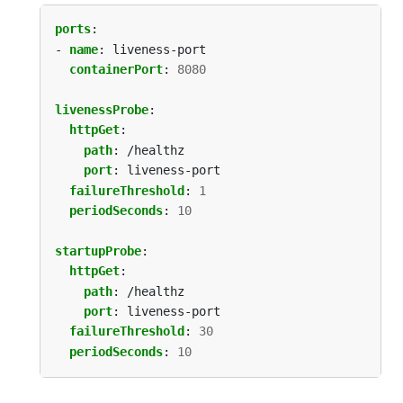
ports
:
- 
name
:
liveness-port
containerPort
:
8080
livenessProbe
:
httpGet
:
path
:
/healthz
port
:
liveness-port
failureThreshold
:
1
periodSeconds
:
10
startupProbe
:
httpGet
:
path
:
/healthz
port
:
liveness-port
failureThreshold
:
30
periodSeconds
:
10