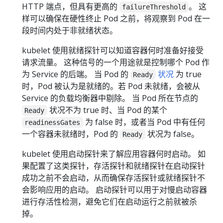
HTTP 端点，但具有更高的
。 这
failureThreshold
样可以确保在硬性终止 Pod 之前，将观察到 Pod 在一
段时间内处于非就绪状态。
kubelet 使用就绪探针可以知道容器何时准备好接受
请求流量。 这种信号的一个用途就是控制哪个 Pod 作
为 Service 的后端。 当 Pod 的
状况
为 true
Ready
时，Pod 被认为是就绪的。若 Pod 未就绪，会被从
Service 的负载均衡器中剔除。 当 Pod 所在节点的
状况不为 true 时、当 Pod 的某个
Ready
为 false 时，或者当 Pod 中有任何
readinessGates
一个容器未就绪时，Pod 的
状况为 false。
Ready
kubelet 使用启动探针来了解应用容器何时启动。 如
果配置了这类探针，存活探针和就绪探针在启动探针
成功之前不会启动，从而确保存活探针或就绪探针不
会影响应用的启动。 启动探针可以用于对慢启动容器
进行存活性检测，避免它们在启动运行之前就被杀
掉。