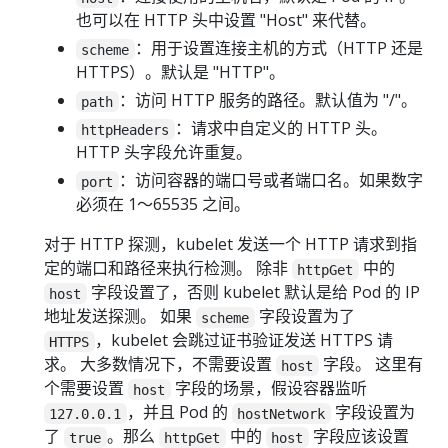
也可以在 HTTP 头中设置 "Host" 来代替。
：用于设置连接主机的方式（HTTP 还是
scheme
HTTPS）。默认是 "HTTP"。
：访问 HTTP 服务的路径。默认值为 "/"。
path
：请求中自定义的 HTTP 头。
httpHeaders
HTTP 头字段允许重复。
：访问容器的端口号或者端口名。如果数字
port
必须在 1～65535 之间。
对于 HTTP 探测，kubelet 发送一个 HTTP 请求到指
定的端口和路径来执行检测。 除非
中的
httpGet
字段设置了，否则 kubelet 默认是给 Pod 的 IP
host
地址发送探测。 如果
字段设置为了
scheme
，kubelet 会跳过证书验证发送 HTTPS 请
HTTPS
求。 大多数情况下，不需要设置
字段。 这里有
host
个需要设置
字段的场景，假设容器监听
host
，并且 Pod 的
字段设置为
127.0.0.1
hostNetwork
了
。那么
中的
字段应该设置
true
httpGet
host