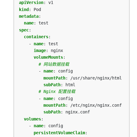
apiVersion
:
v1
kind
:
Pod
metadata
:
name
:
test
spec
:
containers
:
- 
name
:
test
image
:
nginx
volumeMounts
:
# 网站数据挂载
- 
name
:
config
mountPath
:
/usr/share/nginx/html
subPath
:
html
# Nginx 配置挂载
- 
name
:
config
mountPath
:
/etc/nginx/nginx.conf
subPath
:
nginx.conf
volumes
:
- 
name
:
config
persistentVolumeClaim
: