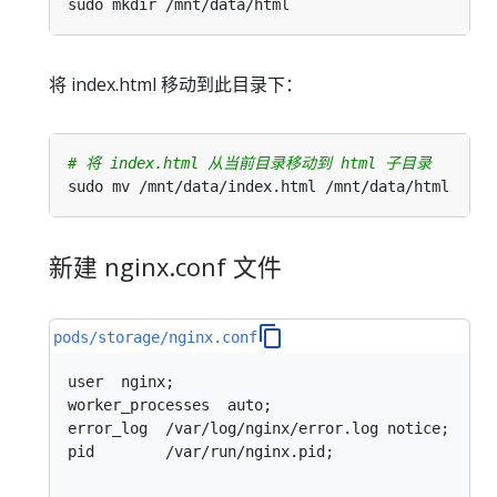
将 index.html 移动到此目录下：
# 将 index.html 从当前目录移动到 html 子目录
新建 nginx.conf 文件
pods/storage/nginx.conf
user  nginx;

error_log  /var/log/nginx/error.log notice;

pid        /var/run/nginx.pid;