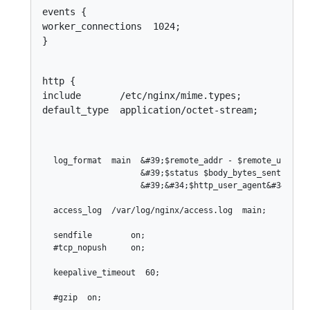
events {

worker_connections  1024;

}
http {

include       /etc/nginx/mime.types;

default_type  application/octet-stream;
log_format  main  &#39;$remote_addr - $remote_user [$
                  &#39;$status $body_bytes_sent &#34;
                  &#39;&#34;$http_user_agent&#34; &#3
access_log  /var/log/nginx/access.log  main;

sendfile        on;

#tcp_nopush     on;

keepalive_timeout  60;

#gzip  on;
