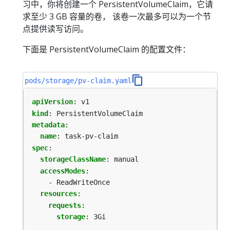
习中，你将创建一个 PersistentVolumeClaim，它请
求至少 3 GB 容量的卷， 该卷一次最多可以为一个节
点提供读写访问。
下面是 PersistentVolumeClaim 的配置文件：
pods/storage/pv-claim.yaml
apiVersion
:
v1
kind
:
PersistentVolumeClaim
metadata
:
name
:
task-pv-claim
spec
:
storageClassName
:
manual
accessModes
:
- ReadWriteOnce
resources
:
requests
:
storage
:
3Gi