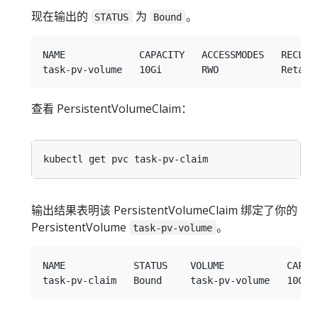
现在输出的
为
。
STATUS
Bound
NAME             CAPACITY   ACCESSMODES   RECLAI
查看 PersistentVolumeClaim：
输出结果表明该 PersistentVolumeClaim 绑定了你的
PersistentVolume
。
task-pv-volume
NAME            STATUS    VOLUME           CAPACI