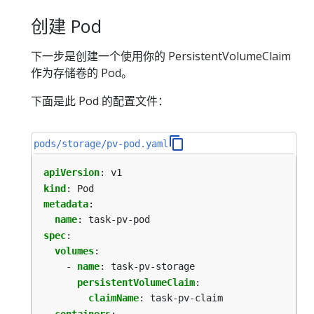
创建 Pod
下一步是创建一个使用你的 PersistentVolumeClaim
作为存储卷的 Pod。
下面是此 Pod 的配置文件：
pods/storage/pv-pod.yaml
apiVersion
:
v1
kind
:
Pod
metadata
:
name
:
task-pv-pod
spec
:
volumes
:
- 
name
:
task-pv-storage
persistentVolumeClaim
:
claimName
:
task-pv-claim
containers
: