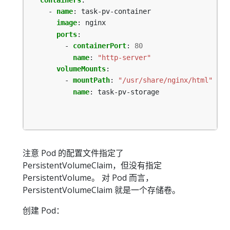
- 
name
:
task-pv-container
image
:
nginx
ports
:
- 
containerPort
:
80
name
:
"http-server"
volumeMounts
:
- 
mountPath
:
"/usr/share/nginx/html"
name
:
task-pv-storage
注意 Pod 的配置文件指定了
PersistentVolumeClaim，但没有指定
PersistentVolume。 对 Pod 而言，
PersistentVolumeClaim 就是一个存储卷。
创建 Pod：