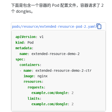
下面是包含一个容器的 Pod 配置文件，容器请求了 2
个 dongles。
pods/resource/extended-resource-pod-2.yaml
apiVersion
:
v1
kind
:
Pod
metadata
:
name
:
extended-resource-demo-2
spec
:
containers
:
- 
name
:
extended-resource-demo-2-ctr
image
:
nginx
resources
:
requests
:
example.com/dongle
:
2
limits
:
example.com/dongle
:
2