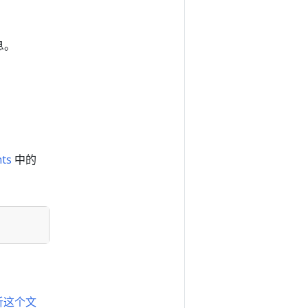
息。
nts
中的
解析这个文