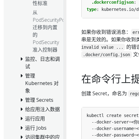
性标准
.dockerconfigjson
:
type
:
kubernetes.io/d
从
PodSecurityPolicy
迁移到内置
如果你收到错误消息：
er
的
串是无效的。如果你收到
PodSecurity
的错误
invalid value ...
准入控制器
文
.docker/config.json
监控、日志和调
试
在命令行上提供
管理
Kubernetes 对
象
创建 Secret，命名为
reg
管理 Secrets
给应用注入数据
kubectl create secret
运行应用
  --docker-server
=
<你
运行 Jobs
  --docker-username
=
  --docker-password
=
访问集群中的应