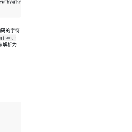
YWFhYWFhYWFhYWxsbGxsbGxsbGxsbGxsbGxsbGxsbGxsbGxsbGxsbGx5
 编码的字符
gjson]:
无法解析为