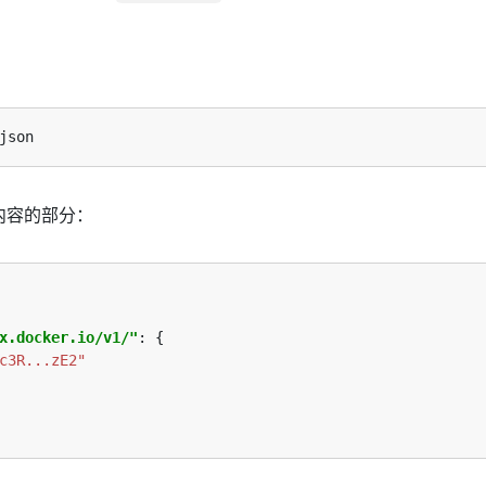
：
内容的部分：
x.docker.io/v1/"
c3R...zE2"