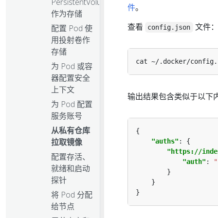
PersistentVolume
件
。
作为存储
查看
文件
配置 Pod 使
config.json
用投射卷作
存储
为 Pod 或容
器配置安全
上下文
输出结果包含类似于以下
为 Pod 配置
服务账号
从私有仓库
拉取镜像
"auths"
"https://inde
配置存活、
"auth"
: 
"
就绪和启动
探针
将 Pod 分配
给节点