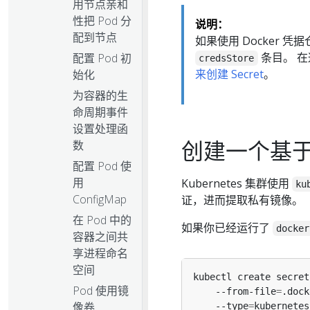
用节点亲和
性把 Pod 分
说明：
配到节点
如果使用 Docker 
条目。 在
配置 Pod 初
credsStore
来创建 Secret
。
始化
为容器的生
命周期事件
设置处理函
创建一个基于现
数
配置 Pod 使
用
Kubernetes 集群使用
ku
ConfigMap
证，进而提取私有镜像。
在 Pod 中的
如果你已经运行了
docker
容器之间共
享进程命名
空间
kubectl create secret
Pod 使用镜
    --from-file
=
.dock
像卷
    --type
=