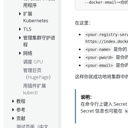
  --docker-email
=
用程序
扩展
Kubernetes
在这里：
TLS
<your-registry-ser
管理集群守护进
https://index.dock
程
是你的 
<your-name>
网络
是你的 
<your-pword>
调度 GPU
是你的 
<your-email>
管理巨页
这样你就成功地将集群中的 
（HugePage）
用插件扩展
kubectl
说明：
教程
在命令行上键入 Secr
参考
Secret 信息也可能在
k
贡献
测试页面（中文