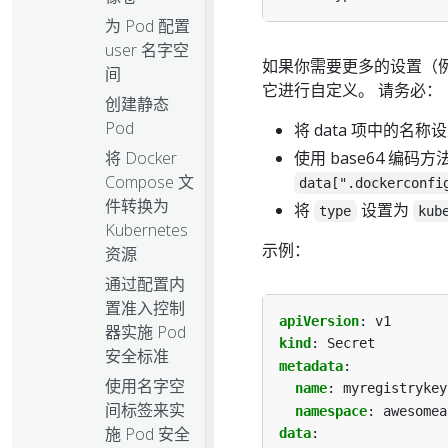
为 Pod 配置
user 名字空
如果你需要更多的设置（例如，
间
它进行自定义。 请务必：
创建静态
Pod
将 data 项中的名称
将 Docker
使用 base64 编
Compose 文
data[".dockerconfi
件转换为
将
设置为
type
kub
Kubernetes
示例：
资源
通过配置内
置准入控制
apiVersion
:
v1
器实施 Pod
kind
:
Secret
安全标准
metadata
:
使用名字空
name
:
myregistrykey
间标签来实
namespace
:
awesomea
施 Pod 安全
data
: