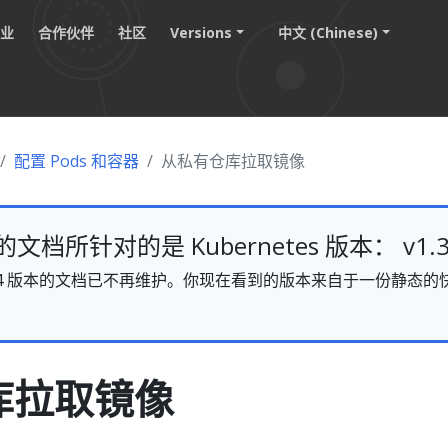
职业
合作伙伴
社区
Versions
中文 (Chinese)
配置 Pods 和容器
从私有仓库拉取镜像
档所针对的是 Kubernetes 版本： v1.3
s v1.34 版本的文档已不再维护。你现在看到的版本来自于一份静
。
库拉取镜像