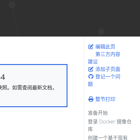
编辑此页
第三方内容
建议
添加子页面
4
登记一个问
题
态的快照。如需查阅最新文档，
整节打印
准备开始
登录 Docker 镜像仓
库
创建一个基于现有