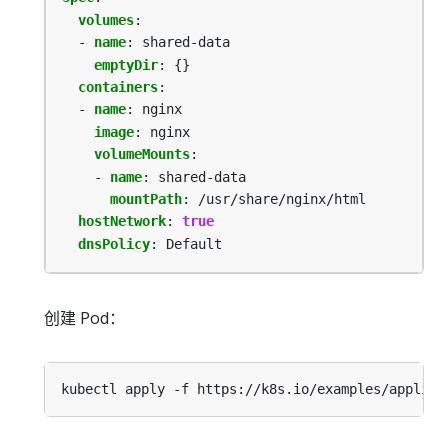
volumes
:
- 
name
:
shared-data
emptyDir
:
{}
containers
:
- 
name
:
nginx
image
:
nginx
volumeMounts
:
- 
name
:
shared-data
mountPath
:
/usr/share/nginx/html
hostNetwork
:
true
dnsPolicy
:
Default
创建 Pod：