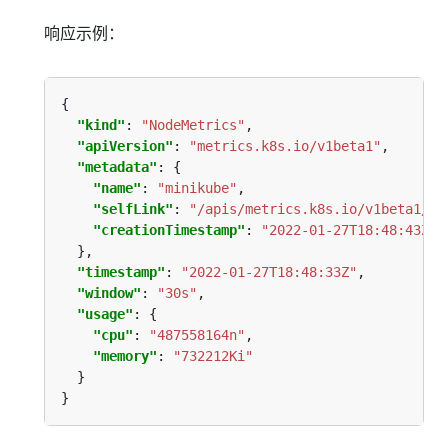
响应示例：
"kind"
: 
"NodeMetrics"
"apiVersion"
: 
"metrics.k8s.io/v1beta1"
"metadata"
"name"
: 
"minikube"
"selfLink"
: 
"/apis/metrics.k8s.io/v1beta1/no
"creationTimestamp"
: 
"2022-01-27T18:48:43Z"
"timestamp"
: 
"2022-01-27T18:48:33Z"
"window"
: 
"30s"
"usage"
"cpu"
: 
"487558164n"
"memory"
: 
"732212Ki"