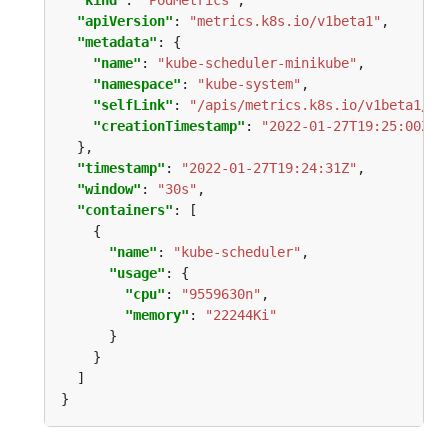
"kind"
: 
"PodMetrics"
"apiVersion"
: 
"metrics.k8s.io/v1beta1"
"metadata"
"name"
: 
"kube-scheduler-minikube"
"namespace"
: 
"kube-system"
"selfLink"
: 
"/apis/metrics.k8s.io/v1beta1/na
"creationTimestamp"
: 
"2022-01-27T19:25:00Z"
"timestamp"
: 
"2022-01-27T19:24:31Z"
"window"
: 
"30s"
"containers"
"name"
: 
"kube-scheduler"
"usage"
"cpu"
: 
"9559630n"
"memory"
: 
"22244Ki"