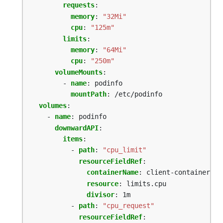
requests
:
memory
:
"32Mi"
cpu
:
"125m"
limits
:
memory
:
"64Mi"
cpu
:
"250m"
volumeMounts
:
- 
name
:
podinfo
mountPath
:
/etc/podinfo
volumes
:
- 
name
:
podinfo
downwardAPI
:
items
:
- 
path
:
"cpu_limit"
resourceFieldRef
:
containerName
:
client-container
resource
:
limits.cpu
divisor
:
1m
- 
path
:
"cpu_request"
resourceFieldRef
: