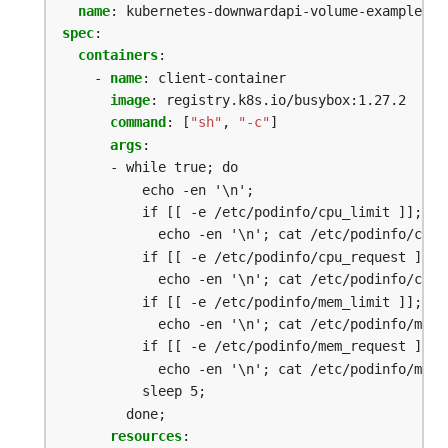
name
:
kubernetes-downwardapi-volume-example-2
spec
:
containers
:
- 
name
:
client-container
image
:
registry.k8s.io/busybox:1.27.2
command
:
[
"sh"
,
"-c"
]
args
:
- while true; do
echo -en '\n';
if [[ -e /etc/podinfo/cpu_limit ]]; th
echo -en '\n'; cat /etc/podinfo/cpu_
if [[ -e /etc/podinfo/cpu_request ]]; 
echo -en '\n'; cat /etc/podinfo/cpu_
if [[ -e /etc/podinfo/mem_limit ]]; th
echo -en '\n'; cat /etc/podinfo/mem_
if [[ -e /etc/podinfo/mem_request ]]; 
echo -en '\n'; cat /etc/podinfo/mem_
sleep 5;
done;
resources
: