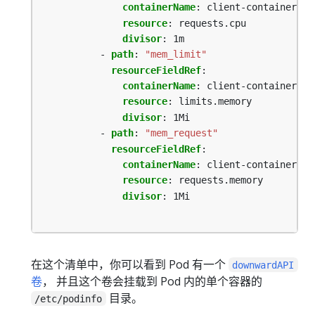
containerName
:
client-container
resource
:
requests.cpu
divisor
:
1m
- 
path
:
"mem_limit"
resourceFieldRef
:
containerName
:
client-container
resource
:
limits.memory
divisor
:
1Mi
- 
path
:
"mem_request"
resourceFieldRef
:
containerName
:
client-container
resource
:
requests.memory
divisor
:
1Mi
在这个清单中，你可以看到 Pod 有一个
downwardAPI
卷
， 并且这个卷会挂载到 Pod 内的单个容器的
目录。
/etc/podinfo