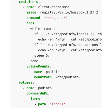
containers
:
- 
name
:
client-container
image
:
registry.k8s.io/busybox:1.27.2
command
:
[
"sh"
,
"-c"
]
args
:
- while true; do
if [[ -e /etc/podinfo/labels ]]; then
echo -en '\n\n'; cat /etc/podinfo/la
if [[ -e /etc/podinfo/annotations ]]; 
echo -en '\n\n'; cat /etc/podinfo/an
sleep 5;
done;
volumeMounts
:
- 
name
:
podinfo
mountPath
:
/etc/podinfo
volumes
:
- 
name
:
podinfo
downwardAPI
:
items
:
- 
path
:
"labels"