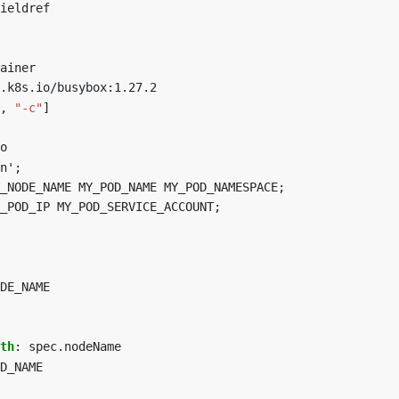
ieldref
ainer
.k8s.io/busybox:1.27.2
,
"-c"
]
o
n';
_NODE_NAME MY_POD_NAME MY_POD_NAMESPACE;
_POD_IP MY_POD_SERVICE_ACCOUNT;
DE_NAME
th
:
spec.nodeName
D_NAME