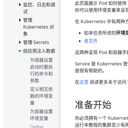
此页面展示 Pod 如何使用
监控、日志和调
你可以使用环境变量来呈现
试
管理
在 Kubernetes 中
Kubernetes 对
如本任务所述的
环境
象
卷文件
管理 Secrets
给应用注入数据
这两种呈现 Pod 和容器字段
为容器设置
Service 是 Kuber
启动时要执
是很有帮助的。
行的命令和
参数
在
这里
阅读更多关于访问 Se
定义相互依
赖的环境变
准备开始
量
为容器设置
你必须拥有一个 Kubern
环境变量
运行本教程的集群至少有
Define