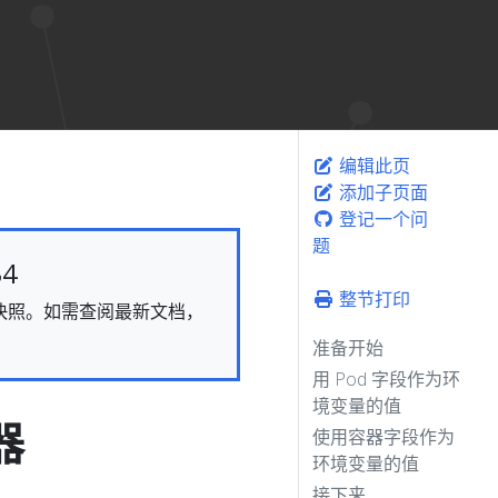
编辑此页
添加子页面
登记一个问
题
4
整节打印
态的快照。如需查阅最新文档，
准备开始
用 Pod 字段作为环
境变量的值
器
使用容器字段作为
环境变量的值
接下来