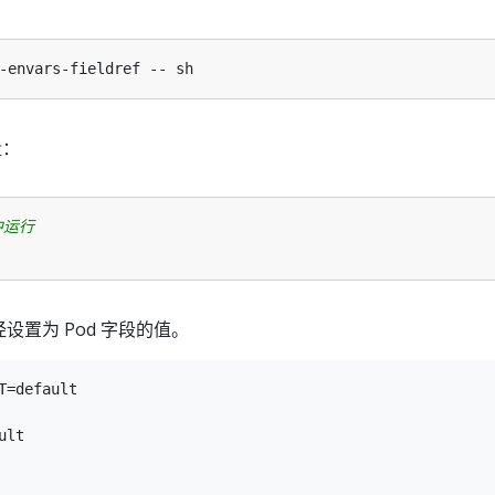
量：
中运行
置为 Pod 字段的值。
T=default

lt
