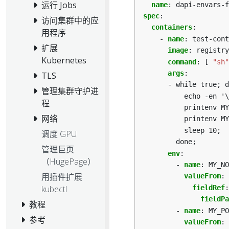
运行 Jobs
name
:
dapi-envars-f
spec
:
访问集群中的应
containers
:
用程序
- 
name
:
test-cont
扩展
image
:
registry
Kubernetes
command
:
[
"sh"
args
:
TLS
- while true; d
管理集群守护进
echo -en '\
程
printenv MY
网络
printenv MY
sleep 10;
调度 GPU
done;
管理巨页
env
:
（HugePage）
- 
name
:
MY_NO
用插件扩展
valueFrom
:
kubectl
fieldRef
:
fieldPa
教程
- 
name
:
MY_PO
参考
valueFrom
: