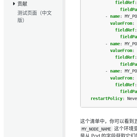
fieldRef
:
贡献
fieldPa
测试页面（中文
- 
name
:
MY_PO
版）
valueFrom
:
fieldRef
:
fieldPa
- 
name
:
MY_PO
valueFrom
:
fieldRef
:
fieldPa
- 
name
:
MY_PO
valueFrom
:
fieldRef
:
fieldPa
restartPolicy
:
Neve
这个清单中，你可以看到
这个环境变
MY_NODE_NAME
是从 Pod 的字段获取它