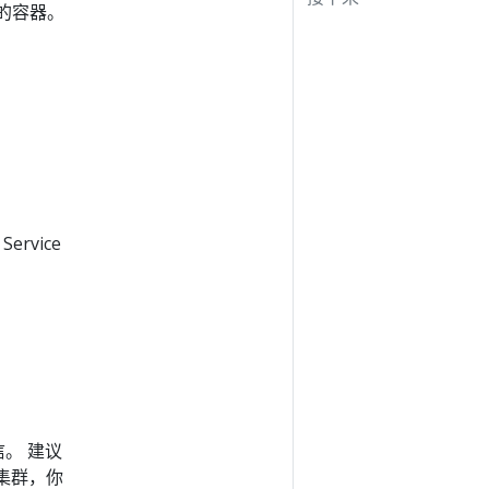
行的容器。
rvice
信。 建议
集群，你