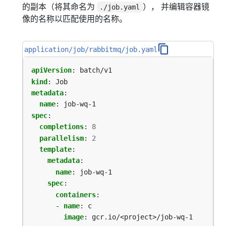
的副本（将其命名为
）， 并编辑容器镜
./job.yaml
像的名称以匹配使用的名称。
application/job/rabbitmq/job.yaml
apiVersion
:
batch/v1
kind
:
Job
metadata
:
name
:
job-wq-1
spec
:
completions
:
8
parallelism
:
2
template
:
metadata
:
name
:
job-wq-1
spec
:
containers
:
- 
name
:
c
image
:
gcr.io/<project>/job-wq-1