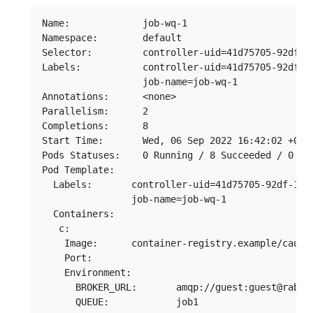
Name:             job-wq-1

Namespace:        default

Selector:         controller-uid=41d75705-92df-11
Labels:           controller-uid=41d75705-92df-11
                  job-name=job-wq-1

Annotations:      <none>

Parallelism:      2

Completions:      8

Start Time:       Wed, 06 Sep 2022 16:42:02 +0000
Pods Statuses:    0 Running / 8 Succeeded / 0 Fai
Pod Template:

  Labels:       controller-uid=41d75705-92df-11e7
                job-name=job-wq-1

  Containers:

   c:

    Image:      container-registry.example/causal
    Port:

    Environment:

      BROKER_URL:       amqp://guest:guest@rabbit
      QUEUE:            job1
