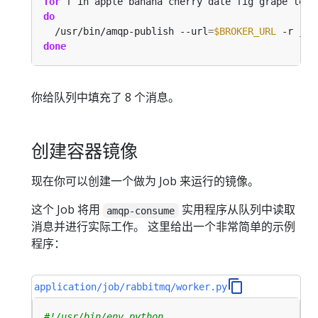
for
do
  /usr/bin/amqp-publish --url
=
$BROKER_URL
 -r job
done
你给队列中填充了 8 个消息。
创建容器镜像
现在你可以创建一个做为 Job 来运行的镜像。
这个 Job 将用
实用程序从队列中读取
amqp-consume
消息并进行实际工作。 这里给出一个非常简单的示例
程序：
application/job/rabbitmq/worker.py
#!/usr/bin/env python