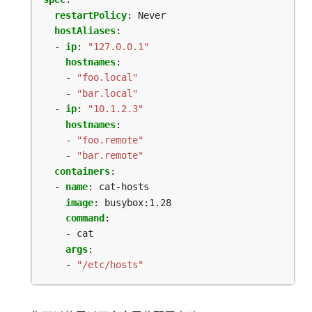
restartPolicy
:
Never
hostAliases
:
- 
ip
:
"127.0.0.1"
hostnames
:
- 
"foo.local"
- 
"bar.local"
- 
ip
:
"10.1.2.3"
hostnames
:
- 
"foo.remote"
- 
"bar.remote"
containers
:
- 
name
:
cat-hosts
image
:
busybox:1.28
command
:
- cat
args
:
- 
"/etc/hosts"