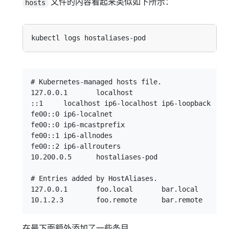
文件的内容看起来类似如下所示：
hosts
# Kubernetes-managed hosts file.

127.0.0.1	localhost

::1	localhost ip6-localhost ip6-loopback

fe00::0	ip6-localnet

fe00::0	ip6-mcastprefix

fe00::1	ip6-allnodes

fe00::2	ip6-allrouters

10.200.0.5	hostaliases-pod

# Entries added by HostAliases.

127.0.0.1	foo.local	bar.local

在最下面额外添加了一些条目。