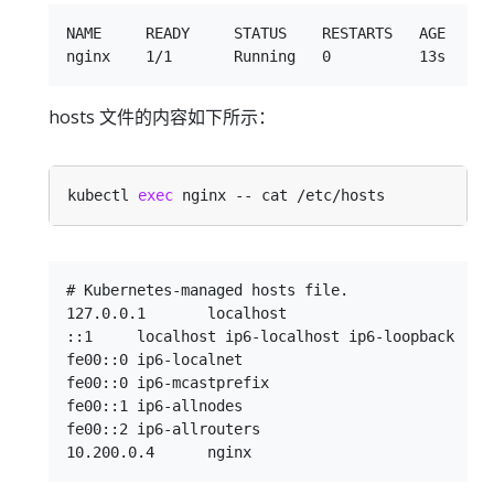
NAME     READY     STATUS    RESTARTS   AGE    IP
hosts 文件的内容如下所示：
kubectl 
exec
# Kubernetes-managed hosts file.

127.0.0.1	localhost

::1	localhost ip6-localhost ip6-loopback

fe00::0	ip6-localnet

fe00::0	ip6-mcastprefix

fe00::1	ip6-allnodes

fe00::2	ip6-allrouters
