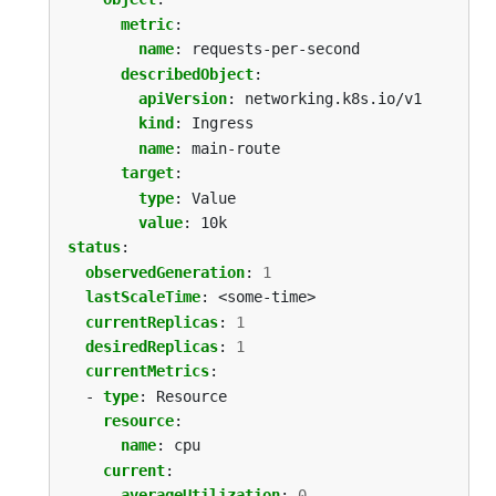
metric
:
name
:
requests-per-second
describedObject
:
apiVersion
:
networking.k8s.io/v1
kind
:
Ingress
name
:
main-route
target
:
type
:
Value
value
:
10k
status
:
observedGeneration
:
1
lastScaleTime
:
<some-time>
currentReplicas
:
1
desiredReplicas
:
1
currentMetrics
:
- 
type
:
Resource
resource
:
name
:
cpu
current
:
averageUtilization
:
0