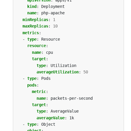
kind
:
Deployment
name
:
php-apache
minReplicas
:
1
maxReplicas
:
10
metrics
:
- 
type
:
Resource
resource
:
name
:
cpu
target
:
type
:
Utilization
averageUtilization
:
50
- 
type
:
Pods
pods
:
metric
:
name
:
packets-per-second
target
:
type
:
AverageValue
averageValue
:
1k
- 
type
:
Object
object
: