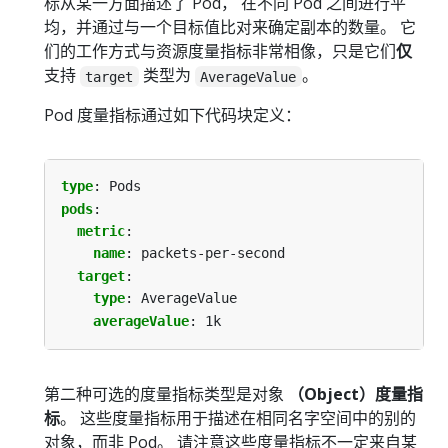
标从某一方面描述了 Pod， 在不同 Pod 之间进行平
均，并通过与一个目标值比对来确定副本的数量。 它
们的工作方式与资源度量指标非常相像，只是它们
仅
支持
类型为
。
target
AverageValue
Pod 度量指标通过如下代码块定义：
type
:
Pods
pods
:
metric
:
name
:
packets-per-second
target
:
type
:
AverageValue
averageValue
:
1k
第二种可选的度量指标类型是对象
（Object）度量指
标
。 这些度量指标用于描述在相同名字空间中的别的
对象，而非 Pod。 请注意这些度量指标不一定来自某