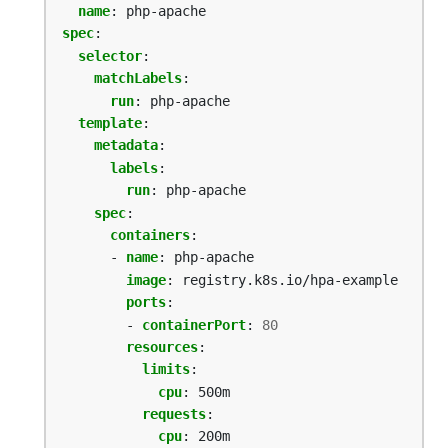
name
:
php-apache
spec
:
selector
:
matchLabels
:
run
:
php-apache
template
:
metadata
:
labels
:
run
:
php-apache
spec
:
containers
:
- 
name
:
php-apache
image
:
registry.k8s.io/hpa-example
ports
:
- 
containerPort
:
80
resources
:
limits
:
cpu
:
500m
requests
:
cpu
:
200m