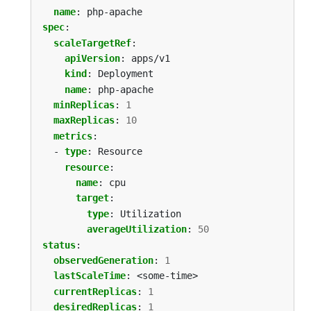
name
:
php-apache
spec
:
scaleTargetRef
:
apiVersion
:
apps/v1
kind
:
Deployment
name
:
php-apache
minReplicas
:
1
maxReplicas
:
10
metrics
:
- 
type
:
Resource
resource
:
name
:
cpu
target
:
type
:
Utilization
averageUtilization
:
50
status
:
observedGeneration
:
1
lastScaleTime
:
<some-time>
currentReplicas
:
1
desiredReplicas
:
1