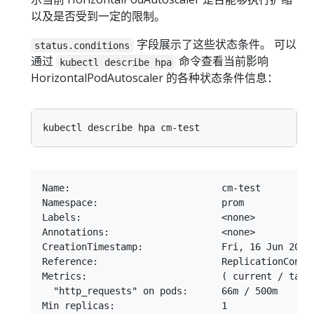
以及是否受到一定的限制。
字段展示了这些状态条件。 可以
status.conditions
通过
命令查看当前影响
kubectl describe hpa
HorizontalPodAutoscaler 的各种状态条件信息：
Name:                           cm-test

Namespace:                      prom

Labels:                         <none>

Annotations:                    <none>

CreationTimestamp:              Fri, 16 Jun 2017 
Reference:                      ReplicationContro
Metrics:                        ( current / targe
  "http_requests" on pods:      66m / 500m

Min replicas:                   1
