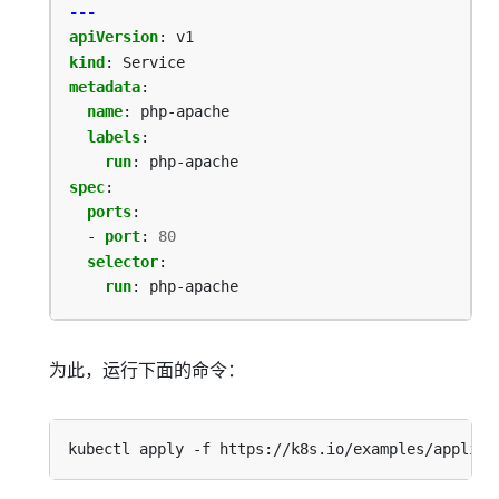
---
apiVersion
:
v1
kind
:
Service
metadata
:
name
:
php-apache
labels
:
run
:
php-apache
spec
:
ports
:
- 
port
:
80
selector
:
run
:
php-apache
为此，运行下面的命令：