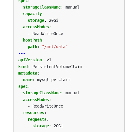
spec
:
storageClassName
:
manual
capacity
:
storage
:
20Gi
accessModes
:
- ReadWriteOnce
hostPath
:
path
:
"/mnt/data"
---
apiVersion
:
v1
kind
:
PersistentVolumeClaim
metadata
:
name
:
mysql-pv-claim
spec
:
storageClassName
:
manual
accessModes
:
- ReadWriteOnce
resources
:
requests
:
storage
:
20Gi