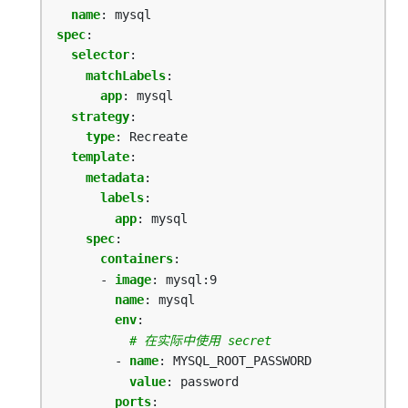
name
:
mysql
spec
:
selector
:
matchLabels
:
app
:
mysql
strategy
:
type
:
Recreate
template
:
metadata
:
labels
:
app
:
mysql
spec
:
containers
:
- 
image
:
mysql:9
name
:
mysql
env
:
# 在实际中使用 secret
- 
name
:
MYSQL_ROOT_PASSWORD
value
:
password
ports
: