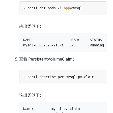
kubectl get pods -l 
app
=
输出类似于：
NAME                   READY     STATUS    RE
查看 PersistentVolumeClaim：
输出类似于：
Name:         mysql-pv-claim
