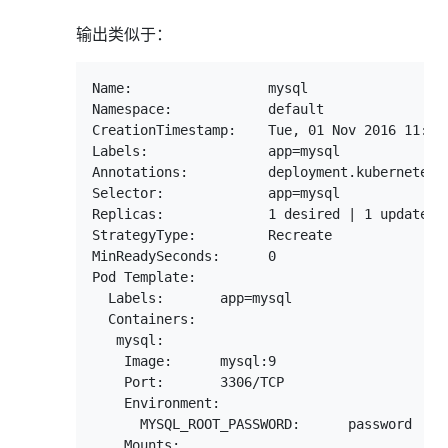
输出类似于：
Name:                 mysql

Namespace:            default

CreationTimestamp:    Tue, 01 Nov 2016 11:18:
Labels:               app=mysql

Annotations:          deployment.kubernetes.i
Selector:             app=mysql

Replicas:             1 desired | 1 updated |
StrategyType:         Recreate

MinReadySeconds:      0

Pod Template:

  Labels:       app=mysql

  Containers:

   mysql:

    Image:      mysql:9

    Port:       3306/TCP

    Environment:

      MYSQL_ROOT_PASSWORD:      password

    Mounts:
