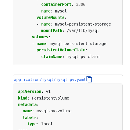
- 
containerPort
:
3306
name
:
mysql
volumeMounts
:
- 
name
:
mysql-persistent-storage
mountPath
:
/var/lib/mysql
volumes
:
- 
name
:
mysql-persistent-storage
persistentVolumeClaim
:
claimName
:
mysql-pv-claim
application/mysql/mysql-pv.yaml
apiVersion
:
v1
kind
:
PersistentVolume
metadata
:
name
:
mysql-pv-volume
labels
:
type
:
local