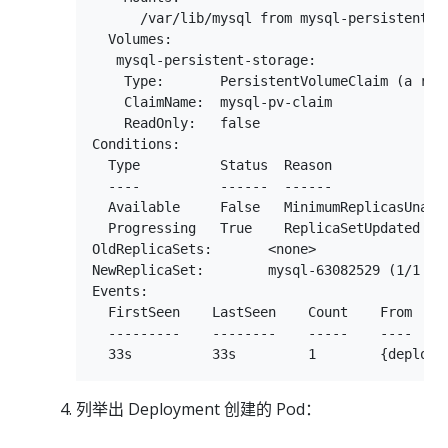
      /var/lib/mysql from mysql-persistent-st
  Volumes:

   mysql-persistent-storage:

    Type:       PersistentVolumeClaim (a ref
    ClaimName:  mysql-pv-claim

    ReadOnly:   false

Conditions:

  Type          Status  Reason

  ----          ------  ------

  Available     False   MinimumReplicasUnavai
  Progressing   True    ReplicaSetUpdated

OldReplicaSets:       <none>

NewReplicaSet:        mysql-63082529 (1/1 rep
Events:

  FirstSeen    LastSeen    Count    From    
  ---------    --------    -----    ----    
列举出 Deployment 创建的 Pod：