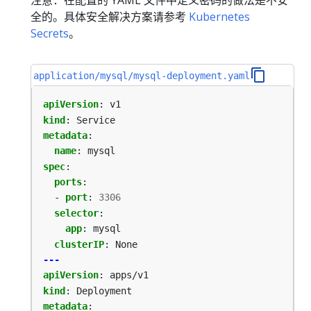
全的。具体安全解决方案请参考
Kubernetes
Secrets
。
application/mysql/mysql-deployment.yaml
apiVersion
:
v1
kind
:
Service
metadata
:
name
:
mysql
spec
:
ports
:
- 
port
:
3306
selector
:
app
:
mysql
clusterIP
:
None
---
apiVersion
:
apps/v1
kind
:
Deployment
metadata
: