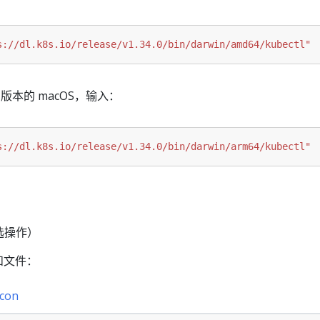
s://dl.k8s.io/release/v1.34.0/bin/darwin/amd64/kubectl"
con 版本的 macOS，输入：
s://dl.k8s.io/release/v1.34.0/bin/darwin/arm64/kubectl"
选操作）
验和文件：
icon