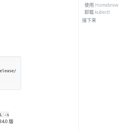
使用 Homebrew
卸载 kubectl
接下来
elease/stable.txt
)
/bin/darwin/amd64/kubectl"
L -s
4.0 版