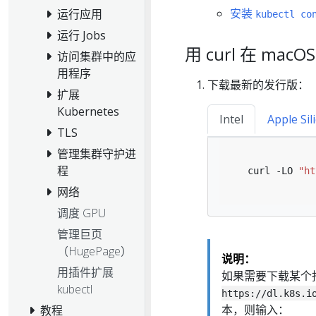
安装
运行应用
kubectl co
运行 Jobs
用 curl 在 macO
访问集群中的应
用程序
下载最新的发行版：
扩展
Kubernetes
Intel
Apple Sil
TLS
管理集群守护进
程
   curl -LO 
"ht
网络
调度 GPU
管理巨页
（HugePage）
说明：
用插件扩展
如果需要下载某个
kubectl
https://dl.k8s.i
本，则输入：
教程