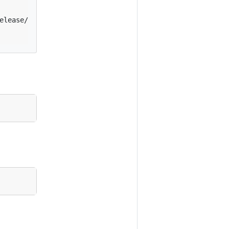
elease/stable.txt
)
/bin/darwin/amd64/kubectl.sha256"