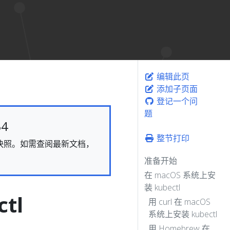
编辑此页
添加子页面
登记一个问
题
4
整节打印
态的快照。如需查阅最新文档，
准备开始
在 macOS 系统上安
装 kubectl
tl
用 curl 在 macOS
系统上安装 kubectl
用 Homebrew 在