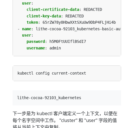
user
:
client-certificate-data
:
REDACTED
client-key-data
:
REDACTED
token
:
65rZW78y8HbwXXtSXuUw9DbP4FLjHi4b
- 
name
:
lithe-cocoa-92103_kubernetes-basic-auth
user
:
password
:
h5M0FtUUIflBSdI7
username
:
admin
下一步是为 kubectl 客户端定义一个上下文，以便在
每个名字空间中工作。 "cluster" 和 "user" 字段的值
将从当前上下文中复制。