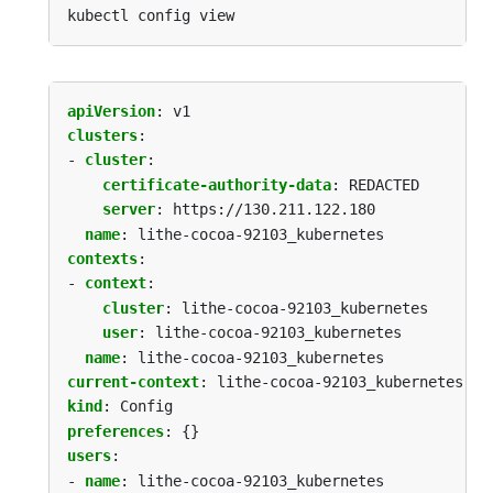
apiVersion
:
v1
clusters
:
- 
cluster
:
certificate-authority-data
:
REDACTED
server
:
https://130.211.122.180
name
:
lithe-cocoa-92103_kubernetes
contexts
:
- 
context
:
cluster
:
lithe-cocoa-92103_kubernetes
user
:
lithe-cocoa-92103_kubernetes
name
:
lithe-cocoa-92103_kubernetes
current-context
:
lithe-cocoa-92103_kubernetes
kind
:
Config
preferences
:
{}
users
:
- 
name
:
lithe-cocoa-92103_kubernetes