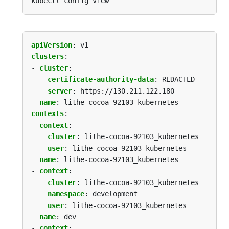
apiVersion
:
v1
clusters
:
- 
cluster
:
certificate-authority-data
:
REDACTED
server
:
https://130.211.122.180
name
:
lithe-cocoa-92103_kubernetes
contexts
:
- 
context
:
cluster
:
lithe-cocoa-92103_kubernetes
user
:
lithe-cocoa-92103_kubernetes
name
:
lithe-cocoa-92103_kubernetes
- 
context
:
cluster
:
lithe-cocoa-92103_kubernetes
namespace
:
development
user
:
lithe-cocoa-92103_kubernetes
name
:
dev
- 
context
: