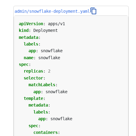
admin/snowflake-deployment.yaml
apiVersion
:
apps/v1
kind
:
Deployment
metadata
:
labels
:
app
:
snowflake
name
:
snowflake
spec
:
replicas
:
2
selector
:
matchLabels
:
app
:
snowflake
template
:
metadata
:
labels
:
app
:
snowflake
spec
:
containers
: