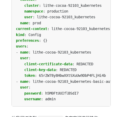
cluster
:
lithe-cocoa-92103_kubernetes
namespace
:
production
user
:
lithe-cocoa-92103_kubernetes
name
:
prod
current-context
:
lithe-cocoa-92103_kubernetes
kind
:
Config
preferences
:
{}
users
:
- 
name
:
lithe-cocoa-92103_kubernetes
user
:
client-certificate-data
:
REDACTED
client-key-data
:
REDACTED
token
:
65rZW78y8HbwXXtSXuUw9DbP4FLjHi4b
- 
name
:
lithe-cocoa-92103_kubernetes-basic-auth
user
:
password
:
h5M0FtUUIflBSdI7
username
:
admin