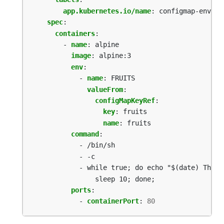
app.kubernetes.io/name
:
configmap-env-va
spec
:
containers
:
- 
name
:
alpine
image
:
alpine:3
env
:
- 
name
:
FRUITS
valueFrom
:
configMapKeyRef
:
key
:
fruits
name
:
fruits
command
:
- /bin/sh
- -c
- while true; do echo "$(date) The b
sleep 10; done;
ports
:
- 
containerPort
:
80