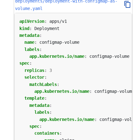
deployments/deployment-with-configmap-as-
volume.yaml
apiVersion
:
apps/v1
kind
:
Deployment
metadata
:
name
:
configmap-volume
labels
:
app.kubernetes.io/name
:
configmap-volume
spec
:
replicas
:
3
selector
:
matchLabels
:
app.kubernetes.io/name
:
configmap-volume
template
:
metadata
:
labels
:
app.kubernetes.io/name
:
configmap-volume
spec
:
containers
: