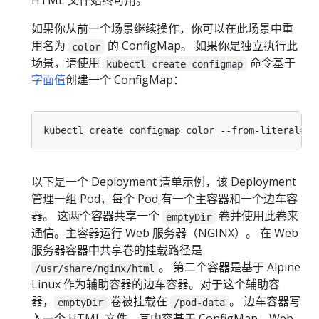
HTML 文件始终可用。
如果你从前一个场景继续操作，你可以在此场景中重
用名为
的 ConfigMap。 如果你是独立执行此
color
场景，请使用
命令基于
kubectl create configmap
字面值
创建一个 ConfigMap：
kubectl create configmap color --from-literal
=
co
以下是一个 Deployment 清单示例，该 Deployment
管理一组 Pod，每个 Pod 有一个主容器和一个边车容
器。 这两个容器共享一个
卷并使用此卷来
emptyDir
通信。主容器运行 Web 服务器（NGINX）。 在 Web
服务器容器中共享卷的挂载路径是
。 第二个容器是基于 Alpine
/usr/share/nginx/html
Linux 作为辅助容器的边车容器。对于这个辅助容
器，
卷被挂载在
。 边车容器写
emptyDir
/pod-data
入一个 HTML 文件，其内容基于 ConfigMap。Web