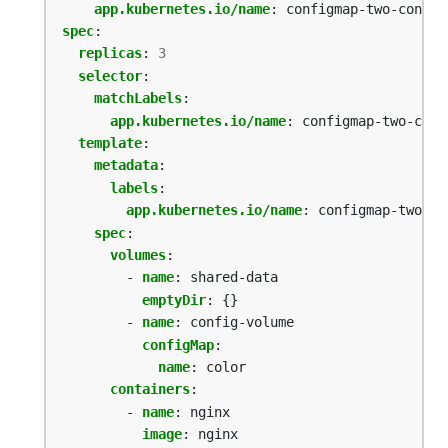
app.kubernetes.io/name
:
configmap-two-contai
spec
:
replicas
:
3
selector
:
matchLabels
:
app.kubernetes.io/name
:
configmap-two-cont
template
:
metadata
:
labels
:
app.kubernetes.io/name
:
configmap-two-co
spec
:
volumes
:
- 
name
:
shared-data
emptyDir
:
{}
- 
name
:
config-volume
configMap
:
name
:
color
containers
:
- 
name
:
nginx
image
:
nginx