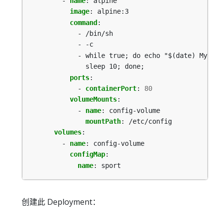
- 
name
:
alpine
image
:
alpine:3
command
:
- /bin/sh
- -c
- while true; do echo "$(date) My pr
sleep 10; done;
ports
:
- 
containerPort
:
80
volumeMounts
:
- 
name
:
config-volume
mountPath
:
/etc/config
volumes
:
- 
name
:
config-volume
configMap
:
name
:
sport
创建此 Deployment：