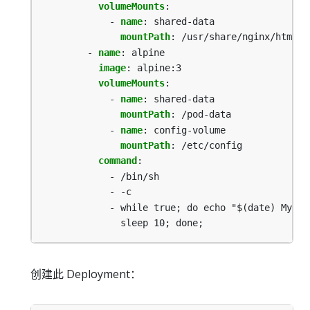
volumeMounts
:
- 
name
:
shared-data
mountPath
:
/usr/share/nginx/html
- 
name
:
alpine
image
:
alpine:3
volumeMounts
:
- 
name
:
shared-data
mountPath
:
/pod-data
- 
name
:
config-volume
mountPath
:
/etc/config
command
:
- /bin/sh
- -c
- while true; do echo "$(date) My pr
sleep 10; done;
创建此 Deployment：