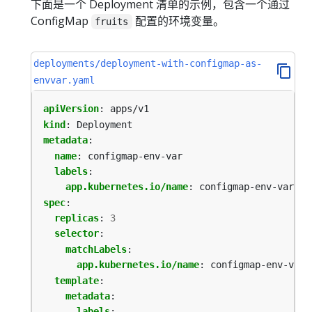
下面是一个 Deployment 清单的示例，包含一个通过
ConfigMap
配置的环境变量。
fruits
deployments/deployment-with-configmap-as-
envvar.yaml
apiVersion
:
apps/v1
kind
:
Deployment
metadata
:
name
:
configmap-env-var
labels
:
app.kubernetes.io/name
:
configmap-env-var
spec
:
replicas
:
3
selector
:
matchLabels
:
app.kubernetes.io/name
:
configmap-env-var
template
:
metadata
:
labels
: