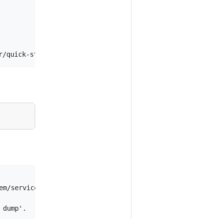
em/services/kube-dns:dns/proxy
