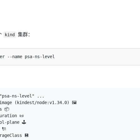
个
集群：
kind
"psa-ns-level" ...

image (kindest/node:v1.34.0) 🖼 

 📦  

ration 📜 

l-plane 🕹️ 

🔌 

rageClass 💾 
