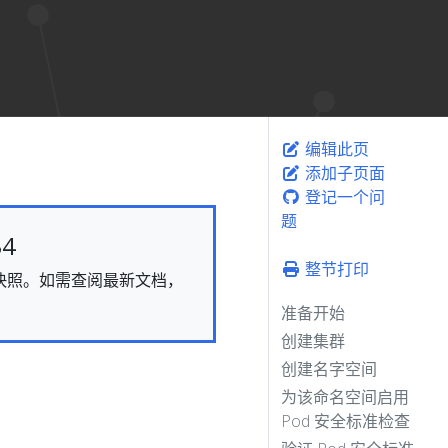
编辑此页
添加子页面
登记一个问
题
4
整节打印
态的快照。如需查阅最新文档，
准备开始
创建集群
创建名字空间
为该命名空间启用
Pod 安全标准检查