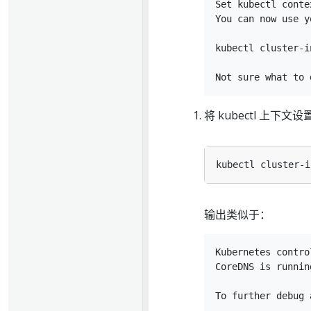
Set kubectl conte
You can now use y
kubectl cluster-i
将 kubectl 上下
输出类似于：
Kubernetes contro
CoreDNS is runnin