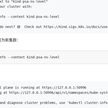
xt to "kind-psa-ns-level"

our cluster with:

nfo --context kind-psa-ns-level

文设置为新集群：
l plane is running at https://127.0.0.1:50996

g at https://127.0.0.1:50996/api/v1/namespaces/kube-syst