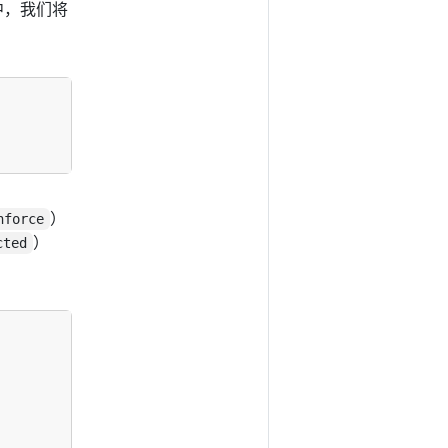
中，我们将
）
nforce
）
cted