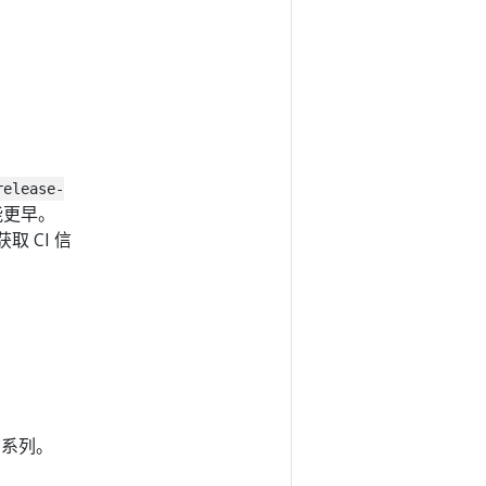
release-
可能更早。
取 CI 信
布系列。