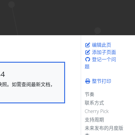
编辑此页
添加子页面
登记一个问
题
4
整节打印
态的快照。如需查阅最新文档，
节奏
联系方式
Cherry Pick
支持周期
未来发布的月度版